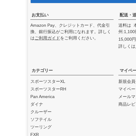
アンドディーエキゾース
ト）
の取り扱いを始めまし
た。
お支払い
配送・
2025.3
Amazon Pay、クレジットカード、代金引
送料は 
feture ヘルメット（フュー
換、銀行振込がご利用になれます。詳しく
州:1,1
チャーヘルメット）
の取り
は
ご利用ガイド
をご利用ください。
15,00
扱いを始めました。
詳しくは
2025.1
DEAN SPEED （ディーンス
ピード）
の取り扱いを始め
ました。
カテゴリー
マイペ
2024.12
スポーツスターXL
新規会員
Blow Performance Exhaust
スポーツスターRH
マイペー
s（ブローパフォーマンスエ
Pan America
メールマ
キゾースト）
の取り扱いを
ダイナ
商品レビ
始めました。
クルーザー
2024.11
ソフテイル
By City（バイ シティ）
の日
ツーリング
本総代理店となりました。
FXR