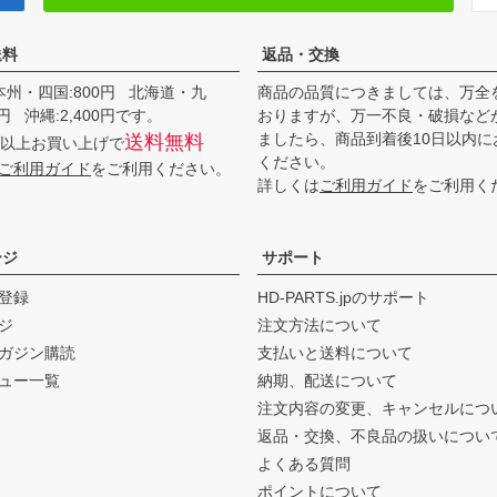
送料
返品・交換
本州・四国:800円 北海道・九
商品の品質につきましては、万全
00円 沖縄:2,400円です。
おりますが、万一不良・破損など
ましたら、商品到着後10日以内に
送料無料
0円以上お買い上げで
ください。
ご利用ガイド
をご利用ください。
詳しくは
ご利用ガイド
をご利用く
ージ
サポート
登録
HD-PARTS.jpのサポート
ジ
注文方法について
ガジン購読
支払いと送料について
ュー一覧
納期、配送について
注文内容の変更、キャンセルにつ
返品・交換、不良品の扱いについ
よくある質問
ポイントについて