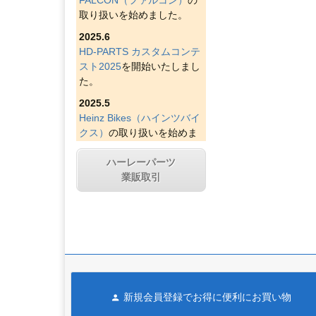
取り扱いを始めました。
2025.6
HD-PARTS カスタムコンテ
スト2025
を開始いたしまし
た。
2025.5
Heinz Bikes（ハインツバイ
クス）
の取り扱いを始めま
した。
ハーレーパーツ
2025.4
業販取引
Figurati Designs（フィグラ
ティデザイン）
の取り扱い
を始めました。
2025.4
Indian Larry Motorcycles
の
取り扱いを始めました。
2025.4
新規会員登録でお得に便利にお買い物
D&D エキゾースト（ディー