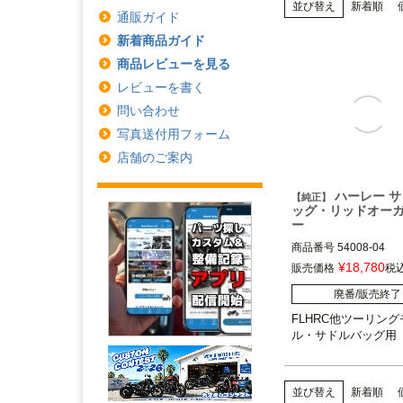
並び替え
新着順
通販ガイド
新着商品ガイド
商品レビューを見る
レビューを書く
問い合わせ
写真送付用フォーム
店舗のご案内
ハーレー 
【純正】
ッグ・リッドオー
ー
商品番号
54008-04

¥
18,780
販売価格
税
ハーレー、ツーリング
廃番/販売終了
サドルバッグ

FLHRC他ツーリング
Harley Davidson（
ル・サドルバッグ用
ビッドソン）
並び替え
新着順