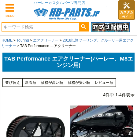
カスタム
MENU
ガイド
HOME
Touring
エアクリーナー
2018以降ツーリング、クルーザー用エアク
リーナー
TAB Performance エアクリーナー
TAB Performance エアクリーナー(ハーレー、M8エ
ンジン用)
並び替え
新着順
価格が高い順
価格が安い順
レビュー順
4
件中
1
-
4
件表示