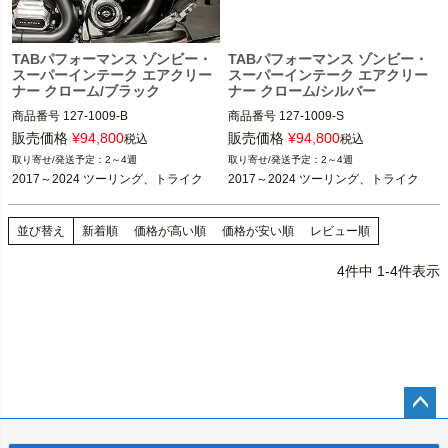
TABパフォーマンス ゾンビー・
TABパフォーマンス ゾンビー・
スーパーインテーク エアクリー
スーパーインテーク エアクリー
ナー クローム/ブラック
ナー クローム/シルバー
商品番号
127-1009-B

商品番号
127-1009-S

販売価格
¥
94,800
販売価格
¥
94,800
税込
税込
2017～2024 ツーリング、トライク

2017～2024 ツーリング、トライク

2～4週
2～4週
※2023～2024 FLHXSE、FLTRXSE、
※2023～2024 FLHXSE、FLTRXSE、
2017～2024 ツーリング、トライク
2017～2024 ツーリング、トライク
2024 FLHX、FLTRX、FLTRXSTSEは
2024 FLHX、FLTRX、FLTRXSTSEは
不可

不可

並び替え
新着順
価格が高い順
価格が安い順
レビュー順
TAB Performance（TABパフォーマン
TAB Performance（TABパフォーマン
ス）
ス）
4
件中
1
-
4
件表示
ペー