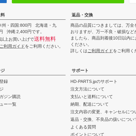
送料
返品・交換
本州・四国:800円 北海道・九
商品の品質につきましては、万全
00円 沖縄:2,400円です。
おりますが、万一不良・破損など
ましたら、商品到着後10日以内に
送料無料
0円以上お買い上げで
ください。
ご利用ガイド
をご利用ください。
詳しくは
ご利用ガイド
をご利用く
ージ
サポート
登録
HD-PARTS.jpのサポート
ジ
注文方法について
ガジン購読
支払いと送料について
ュー一覧
納期、配送について
注文内容の変更、キャンセルにつ
返品・交換、不良品の扱いについ
よくある質問
ポイントについて