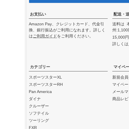
アンドディーエキゾース
ト）
の取り扱いを始めまし
た。
お支払い
配送・
2025.3
Amazon Pay、クレジットカード、代金引
送料は 
feture ヘルメット（フュー
換、銀行振込がご利用になれます。詳しく
州:1,1
チャーヘルメット）
の取り
は
ご利用ガイド
をご利用ください。
15,00
扱いを始めました。
詳しくは
2025.1
DEAN SPEED （ディーンス
ピード）
の取り扱いを始め
ました。
カテゴリー
マイペ
2024.12
スポーツスターXL
新規会員
Blow Performance Exhaust
スポーツスターRH
マイペー
s（ブローパフォーマンスエ
Pan America
メールマ
キゾースト）
の取り扱いを
ダイナ
商品レビ
始めました。
クルーザー
2024.11
ソフテイル
By City（バイ シティ）
の日
ツーリング
本総代理店となりました。
FXR