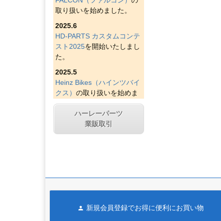
取り扱いを始めました。
2025.6
HD-PARTS カスタムコンテ
スト2025
を開始いたしまし
た。
2025.5
Heinz Bikes（ハインツバイ
クス）
の取り扱いを始めま
した。
ハーレーパーツ
2025.4
業販取引
Figurati Designs（フィグラ
ティデザイン）
の取り扱い
を始めました。
2025.4
Indian Larry Motorcycles
の
取り扱いを始めました。
2025.4
新規会員登録でお得に便利にお買い物
D&D エキゾースト（ディー