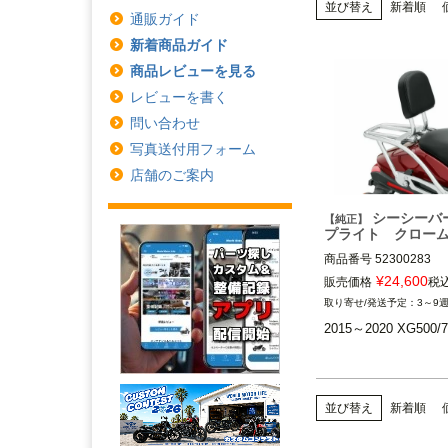
並び替え
新着順
通販ガイド
新着商品ガイド
商品レビューを見る
レビューを書く
問い合わせ
写真送付用フォーム
店舗のご案内
シーシーバ
【純正】
プライト クロー
商品番号
52300283

¥
24,600
販売価格
税
3～9
2015～2020 XG500/7
※XG750Aは不可
Harley Davidson（
ビッドソン）
並び替え
新着順