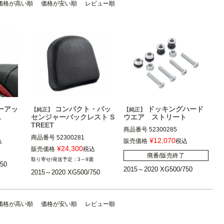
価格が高い順
価格が安い順
レビュー順
ーアッ
コンパクト・パッ
ドッキングハード
【純正】
【純正】
ム
センジャーバックレスト S
ウエア ストリート
TREET
商品番号
52300285

商品番号
52300281

¥
12,070
込
販売価格
税込
¥
24,300
販売価格
税込
週
廃番/販売終了
3～9週
50
※XG750Aは不可
2015～2020 XG500/750
2015～2020 XG500/750
※52300283、52300307装着
車
ハーレー ダ
Harley Davidson（ハーレー ダ
ビッドソン）
Harley Davidson（ハーレー ダ
価格が高い順
価格が安い順
レビュー順
ビッドソン）