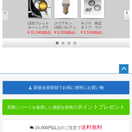
ラムマウント
LEDブレット
クリアキン
キジマ 純正
防振Xグリップ
ターンシグナ
LEDバルブ シ
タイプ ウイ
(S)スマホホル
¥ 16,200(税込)
ル インサート
ングル アンバ
ンカーレン
¥ 31,340(税込)
¥ 6,200(税込)
¥ 2,530(税込)
ダー＆タフク
キット アンバ
ー
ズ スモーク
ロー(S)セット
ー
φ15.9-28.9mm
対応 一体式
ペー
ジト
新規会員登録でお得に便利にお買い物
ップ
へ
ポイントプレゼント
実際にパーツを使用した感想を投稿で
送料無料
15,000円以上のご注文で