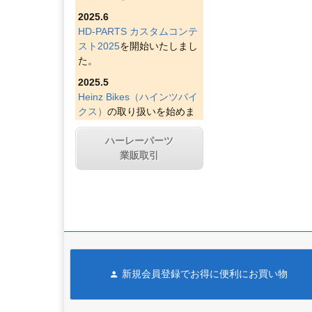
2025.6
HD-PARTS カスタムコンテ
スト2025
を開始いたしまし
た。
2025.5
Heinz Bikes（ハインツバイ
クス）
の取り扱いを始めま
した。
ハーレーパーツ
2025.4
業販取引
Figurati Designs（フィグラ
ティデザイン）
の取り扱い
を始めました。
2025.4
Indian Larry Motorcycles
の
取り扱いを始めました。
2025.4
新規会員登録でお得に便利にお買い物
D&D エキゾースト（ディー
アンドディーエキゾース
ト）
の取り扱いを始めまし