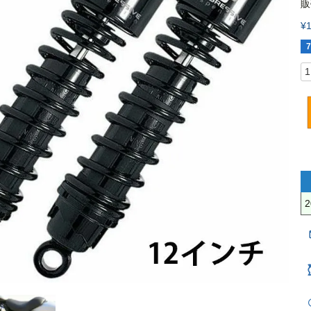
販
¥
7