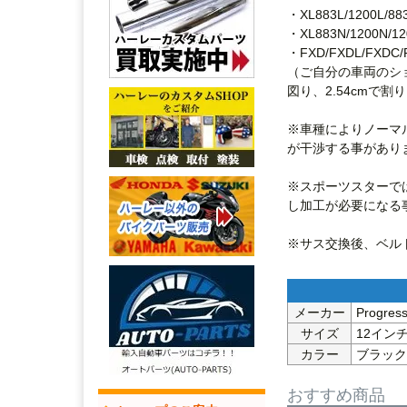
・XL883L/1200L/883C
・XL883N/1200N/1200X
・FXD/FXDL/FXDC/
（ご自分の車両のシ
図り、2.54cmで割りま
※車種によりノーマ
が干渉する事があり
※スポーツスターで
し加工が必要になる事
※サス交換後、ベル
メーカー
Progr
サイズ
12イン
カラー
ブラック
おすすめ商品