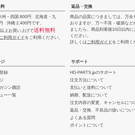
送料
返品・交換
本州・四国:800円 北海道・九
商品の品質につきましては、万全
00円 沖縄:2,400円です。
おりますが、万一不良・破損など
ましたら、商品到着後10日以内に
送料無料
0円以上お買い上げで
ください。
ご利用ガイド
をご利用ください。
詳しくは
ご利用ガイド
をご利用く
ージ
サポート
登録
HD-PARTS.jpのサポート
ジ
注文方法について
ガジン購読
支払いと送料について
ュー一覧
納期、配送について
注文内容の変更、キャンセルにつ
返品・交換、不良品の扱いについ
よくある質問
ポイントについて