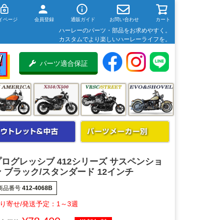
イページ
会員登録
通販ガイド
お問い合わせ
カート
ハーレーのパーツ・部品をお求めやすく。
カスタムでより楽しいハーレーライフを。
パーツ適合保証
プログレッシブ 412シリーズ サスペンショ
 ブラック/スタンダード 12インチ
商品番号
412-4068B
1～3週