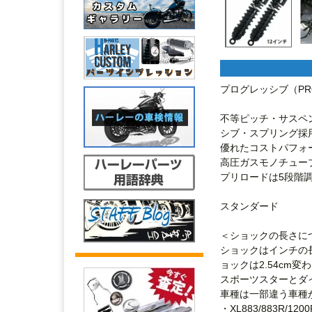
プログレッシブ（PRO
不等ピッチ・サスペ
シブ・スプリング採用
優れたコストパフォ
高圧ガスモノチュー
プリロードは5段階調
スタンダード

＜ショックの長さにつ
ショックはインチの長
ョックは2.54cm変
スポーツスターとダ
車種は一部違う車種
・XL883/883R/1200R  