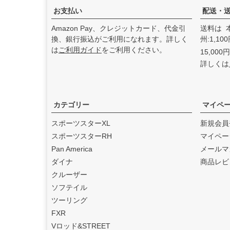
た。
お支払い
配送・
2025.3
Amazon Pay、クレジットカード、代金引
送料は 
feture ヘルメット（フュー
換、銀行振込がご利用になれます。詳しく
州:1,1
チャーヘルメット）
の取り
は
ご利用ガイド
をご利用ください。
15,00
扱いを始めました。
詳しくは
2025.1
DEAN SPEED （ディーンス
ピード）
の取り扱いを始め
ました。
カテゴリー
マイペ
2024.12
スポーツスターXL
新規会員
Blow Performance Exhaust
スポーツスターRH
マイペー
s（ブローパフォーマンスエ
Pan America
メールマ
キゾースト）
の取り扱いを
ダイナ
商品レビ
始めました。
クルーザー
2024.11
ソフテイル
By City（バイ シティ）
の日
ツーリング
本総代理店となりました。
FXR
2024.10
Vロッド&STREET
Dominator Motorcycles（ド