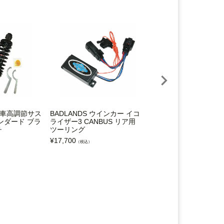
ies 車高調節サス
BADLANDS ウインカー イコ
プログレッシブ 412
ンダード ブラ
ライザー3 CANBUS リア用
サスペンション スタ
チ
ツーリング
ド・クローム 11.5イ
¥
17,700
¥
78,400
（税込）
（税込）