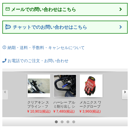
チャットでのお問い合わせはこちら
納期・送料・手数料・キャンセルについて
お電話でのご注文・お問い合わせ
クリアキン ス
ハーレー アル
メカニクス ワ
KIJIMA(キジ
プライン・フ
ミ削り出し シ
ークグローブ
マ) ビレットヘ
ットペグアダ
フトペグ (ブル
オリジナル レ
ッドボルトカ
¥ 10,901(税込)
¥ 7,480(税込)
¥ 3,960(税込)
¥ 3,520(税込)
プター シルバ
ー) スピードラ
ッド
バー ブラス
ー