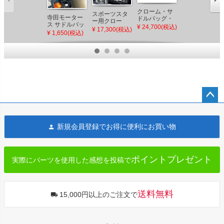
クローム・サ
スポーツスタ
寺田モーター
サドルバッグ
ドルバッグ・
ー用クロー
ス サドルバッ
サポート グロ
サポート 左
¥ 24,700(税込)
ム・サドルバ
¥ 17,300(税込)
グサポート用
スブラック
右セット
¥ 1,650(税込)
¥ 25,038(税込)
ッグ・サポー
カラー/ボルト
スポーツスタ
ト 左右セッ
セット スポ
ー
ト
ーツスター
ペー
ジト
新規会員登録でお得に便利にお買い物
ップ
へ
ポイントプレゼント
実際にパーツを使用した感想を投稿で
送料無料
15,000円以上のご注文で