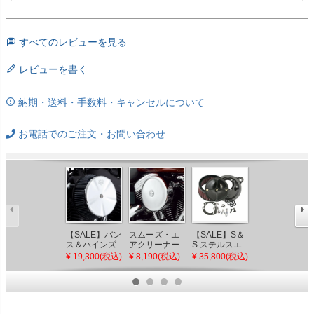
すべてのレビューを見る
レビューを書く
納期・送料・手数料・キャンセルについて
お電話でのご注文・お問い合わせ
【SALE】バン
スムーズ・エ
【SALE】S＆
【セール】
ス＆ハインズ
アクリーナー
S ステルスエ
TC88デザイン
（VANCE&HI
カバー
アクリーナー
ビレット・エ
¥ 19,300(税込)
¥ 8,190(税込)
¥ 35,800(税込)
¥ 5,800(税込)
NES） VO2
STAGE-Iなど
キット カリフ
アクリーナー
SKULLCAP
ォルニア仕様
カバー用 トリ
BLACK エアク
ム インサート
リーナーイン
サート クロー
ム