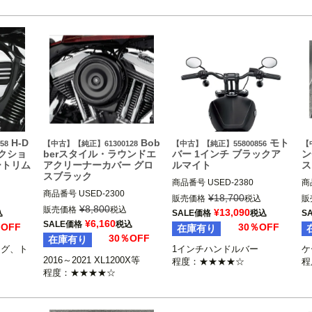
H-D
Bob
モト
58
【中古】【純正】61300128
【中古】【純正】55800856
【
レクショ
berスタイル・ラウンドエ
バー 1インチ ブラックア
ン
ートリム
アクリーナーカバー グロ
ルマイト
ス
スブラック
商品番号
USED-2380

商
商品番号
USED-2300

55800856

¥
18,700
販売価格
税込
販
61300128

ング、トラ
2014～2024 FLHR、FLHRC、
¥
8,800
販売価格
税込
¥
13,090
込
SALE価格
税込
S
2016～2021 XL1200X

リーナー
FLHRXS

¥
6,160
SALE価格
税込
％OFF
30％OFF
在庫有り
2012～2015 FLS

2018～2024 FLSL、FXBB、F
30％OFF
在庫有り
2011～2013 FXS

XBBS、FXLR、FXLRS

リング、ト
1インチハンドルバー

ケ
※標準装備のラウンドエアクリ
Xは不可

Harley Davidson（ハーレー ダ
2016～2021 XL1200X等

程度：★★★★☆
ーナー装着車

ハーレー ダ
ビッドソン）
程度：★★★★☆
Harley Davidson（ハーレー ダ
ビッドソン）