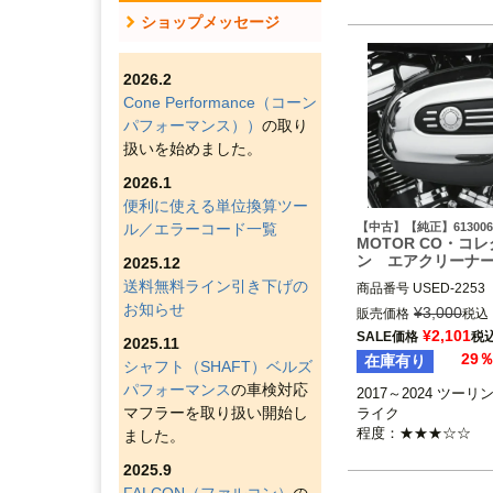
ショップメッセージ
2026.2
Cone Performance（コーン
パフォーマンス））
の取り
扱いを始めました。
2026.1
便利に使える単位換算ツー
ル／エラーコード一覧
【中古】【純正】613006
MOTOR CO・コ
ン エアクリーナ
2025.12
送料無料ライン引き下げの
商品番号
USED-2253

お知らせ
61300658

¥
3,000
販売価格
税込
2017～2024 ツーリ
¥
2,101
SALE価格
税
2025.11
イクで標準装備エアク
29
在庫有り
シャフト（SHAFT）ベルズ
装着車

※CVOは不可

パフォーマンス
の車検対応
2017～2024 ツー
※2024 FLHX、FLTR
マフラーを取り扱い開始し
ライク

Harley Davidson（
程度：★★★☆☆
ました。
2025.9
FALCON（ファルコン）
の