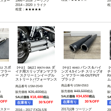
ツスター

1995～2016 ツーリング

2
ライザー
2014～2020 トライク

程
センサー
程度：★★★★★
の形状が
スポ
ダ
バンス＆ハイ
12
【中古】【純正】80674-08A
【中古】46463
【
マフラー
イナ用スリップオンマフラ
ンズ 4.5インチ スリップオ
チ
ンチア
ー スクリーミンイーグル
ン マフラー HI-OUTPUT
R
ストリートパフォーマンス
ブラック
ム
クローム/ブラック
X
商品番号
USM-0563

商品番号
USM-0549

商
2017以降 ツーリング

¥
49,500
80674-08A

60
込
販売価格
税込
¥
26,400
販売価格
税込
販
スター

※トライクは不可

2008～2017 FXDF

20
¥
34,650
込
SALE価格
税込
¥
18,480
SALE価格
税込
S
ハーレー ダ
Vance & Hines（バンス & ハイ
2010～2017 FXDWG

％OFF
30％OFF
在庫有り
30％OFF
在庫有り
2016～2017 FXDLS

Screamin Eagle（スクリーミ
ツスター

2017以降 ツーリング

2016～2017 FXDLS等

2