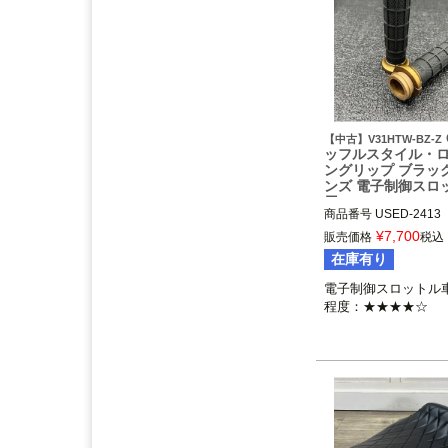
アンドディーエキゾース
ト）
の取り扱いを始めまし
た。
2025.3
feture ヘルメット（フュー
チャーヘルメット）
の取り
扱いを始めました。
【中古】V31HTW-BZ-Z
ッフルスタイル・
2025.1
ングリップ ブラッ
ンズ 電子制御スロ
DEAN SPEED （ディーンス
用
ピード）
の取り扱いを始め
商品番号
USED-2413

ました。
電子制御スロットル車用
¥
7,700
販売価格
税込
※2023～2024 FLHXS
在庫有り
2024.12
RXSE、2024 FLHX、
Blow Performance Exhaust
FLTRXSTSEは不可
電子制御スロットル車
s（ブローパフォーマンスエ
程度：★★★★☆
キゾースト）
の取り扱いを
始めました。
2024.11
By City（バイ シティ）
の日
本総代理店となりました。