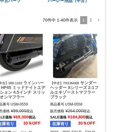
用中古パーツ
ハーレー用品（中古）
70
件中
1
-
40
件表示
1
2
ラインハー
サンダー
古】500-1103
【中古】TH1364XB
 HP45 ミッドナイトエデ
ヘッダー Xシリーズ 2-1フ
ション 4.5インチ スリッ
ルエキゾーストマフラー
オンマフラー
ブラック
品番号
USM-0559

商品番号
USM-0558

0-1103

TH1364XB

¥
99,000
¥
264,000
売価格
税込
販売価格
税込
017以降 ツーリング

2018～2026 ソフテイル(FXL
¥
69,300
¥
184,800
ALE価格
税込
SALE価格
税込
R、FXLRS、FXBB、FXFB、F
30％OFF
30％OFF
在庫有り
在庫有り
XST、FLSL)

※2021以降 ソフテイルは、O2