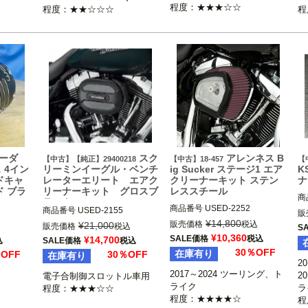
ンイーグル）
程度：★★★☆☆
程
ーダ
スク
アレンネス B
【中古】【純正】29400218
【中古】18-457
【
 4イン
リーミンイーグル・ベンチ
ig Sucker ステージ1 エア
K
ドキャ
レーターエリート エアク
クリーナーキット ステン
ナ
ド ブラ
リーナーキット グロスブ
レススチール
商
ラック
商品番号
USED-2252

2
商品番号
USED-2155

販
18-457

2
¥
14,800
29400218

販売価格
税込
¥
21,000
販売価格
税込
S
2017～2024 ツーリング 、ト
イ
ンスの4
2009～2016 ツーリング、トラ
¥
10,360
SALE価格
税込
¥
14,700
込
SALE価格
税込
ライク

Ha
イク

30％OFF
在庫有り
％OFF
30％OFF
在庫有り
※2023～2024 FLHXSE、FLT
ビ
ce（フリ
2016～2017 ソフテイル

2
RXSE、2024 FLHX、FLTRX、
2016～2017 FXDLS

2017～2024 ツーリング、ト
2
電子合制御スロットル車用

FLTRXSTSEは不可

Harley Davidson（ハーレー ダ
ライク

ラ
程度：★★★☆☆
Arlen Ness（アレンネス）
ビッドソン）
程度：★★★★☆
程