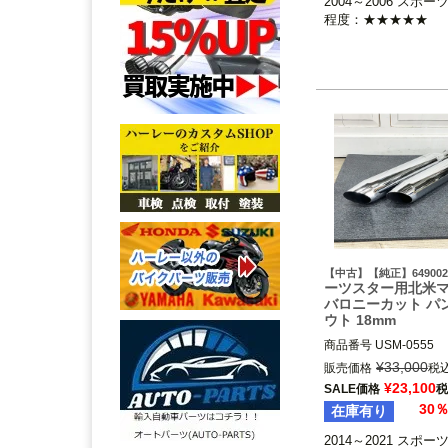
2004～2006 スポー
2007以降だとスタビ
程度：★★★★★
リンクにフロントO2
が干渉。

2003までだとステー
異なる。
【中古】【純正】649002
ーツスター用北米
バロニーカット パ
ウト 18mm
商品番号
USM-0555

64900212

¥
33,000
販売価格
税
2014～2021 スポーツ
¥
23,100
SALE価格
税
Harley Davidson（
30
在庫有り
ビッドソン）
2014～2021 スポー