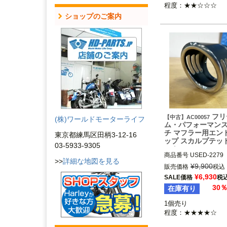
程度：★★☆☆☆
ショップのご案内
フリ
【中古】AC00057
(株)ワールドモーターライフ
ム・パフォーマンス
チ マフラー用エン
東京都練馬区田柄3-12-16
ップ スカルプテッ
03-5933-9305
ック
商品番号
USED-2279

>>
詳細な地図を見る
AC00057

¥
9,900
販売価格
税込
フリーダムパフォーマ
¥
6,930
SALE価格
税
インチ径マフラー

30
在庫有り
Freedom Performan
1個売り

程度：★★★★☆