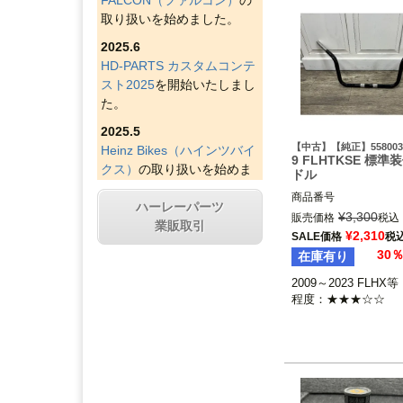
取り扱いを始めました。
2025.6
HD-PARTS カスタムコンテ
スト2025
を開始いたしまし
た。
2025.5
【中古】【純正】558003
Heinz Bikes（ハインツバイ
9 FLHTKSE 標準
クス）
の取り扱いを始めま
ドル
した。
商品番号
ハーレーパーツ
2025.4
¥
3,300
販売価格
税込
業販取引
Figurati Designs（フィグラ
¥
2,310
SALE価格
税
ティデザイン）
の取り扱い
30
在庫有り
を始めました。
2009～2023 FLHX等

2025.4
程度：★★★☆☆
Indian Larry Motorcycles
の
取り扱いを始めました。
2025.4
D&D エキゾースト（ディー