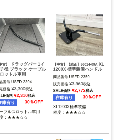
ドラッグバー 1イ
XL
中古】
【中古】【純正】56014-09A
チ径 ブラック ケーブル
1200X 標準装備ハンドル
ロットル車用
商品番号
USED-2359

品番号
USED-2394

56014-09A

¥
3,960
販売価格
税込
ケーブルスロットル車

¥
3,300
売価格
税込
¥
2,772
SALE価格
税込
Harley Davidson（ハーレー ダ
¥
2,310
ALE価格
税込
30％OFF
在庫有り
30％OFF
在庫有り
XL1200X標準装備

ーブルスロットル車用

程度：★★★☆☆