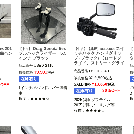
201
Drag Specialties
スイ
08
【中古】
【中古】【純正】56100564
【
装備ハン
プルバックライザー 5.5
ッチバック ハンドグリッ
シ
インチ ブラック
プ (ブラック) 【ロードグ
タ
ライド、ストリートグライ
商品番号
USED-2415

商
ド】
1インチ径ハンドルバー装着車

20
商品番号
USED-2340

¥
9,900
販売価格
税込
販
Drag Specialties（ドラッグス
FL
56100564

¥
19,800
販売価格
税込
込
在庫有り
ペシャリティーズ）
M
2025以降 ソフテイル

¥
13,860
％OFF
SALE価格
税込
ェ
2025以降 ツーリング

1インチ径ハンドルバー装着
2
30％OFF
在庫有り
2024 FLTRX、FLHX、FLTRXS
車

B
TSE

程度：★★★★☆
程
2025以降 ソフテイル

2023～2024 FLTRXSE、FLHX
2025以降 ツーリング等

SE

程度：★★★★☆
Harley Davidson（ハーレー ダ
ビッドソン）