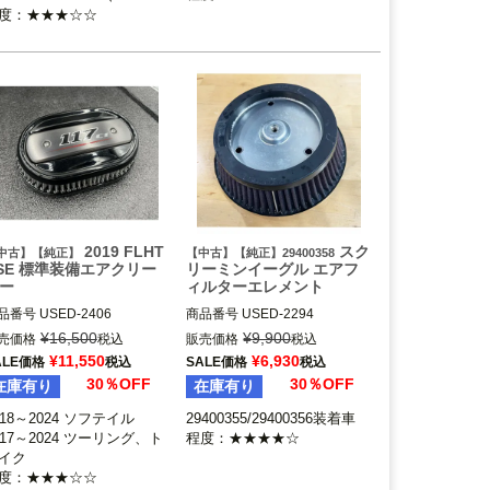
度：★★★☆☆
2019 FLHT
スク
中古】【純正】
【中古】【純正】29400358
SE 標準装備エアクリー
リーミンイーグル エアフ
ー
ィルターエレメント
品番号
USED-2406

商品番号
USED-2294

018～2024 ソフテイル

29400358

¥
16,500
¥
9,900
売価格
税込
販売価格
税込
017～2024 ツーリング、トラ
29400355/29400356装着車

¥
11,550
¥
6,930
ALE価格
税込
SALE価格
税込
ク

Screamin Eagle（スクリーミ
30％OFF
30％OFF
在庫有り
在庫有り
rley Davidson（ハーレー ダ
ッドソン）
018～2024 ソフテイル

29400355/29400356装着車

017～2024 ツーリング、ト
程度：★★★★☆
イク

度：★★★☆☆