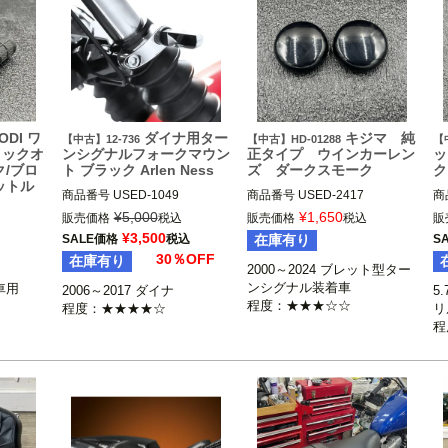
ODI ワ
ダイナ用ター
キジマ 純
【中古】12-736
【中古】HD-01288
【
ロックオ
ンシグナルフォークマウン
正タイプ ウインカーレン
ッ
ク/ブロ
ト ブラック Arlen Ness
ズ ダークスモーク
ク
ットル
商品番号
USED-1049

商品番号
USED-2417

商
12-736
2000～2024 ブレット型ターン
HD
¥
5,000
¥
1,650
販売価格
税込
販売価格
税込
販
シグナル装着車

2


¥
3,500
SALE価格
税込
在庫有り
S
※純正LEDウインカー、テール
ヘ
E、FLT
30％OFF
在庫有り
一体型、VRSCのリアウインカ
※
FLTRX、
2000～2024 ブレット型ター
ーは不可

装
ンシグナル装着車

用

2006～2017 ダイナ

5
K
程度：★★★★☆
リ
程