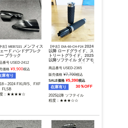
メンフィス
2024
中古】MEB7221
【中古】DIA-60-CH-F24
ェード ハンドデフレク
以降 ロードグライド、ス
ー ブラック
トリートグライド、2025
以降ソフテイル ダイアモ
品番号
USED-2412

ンド コントゥアグリップ
18～2024 FXLR/S、FXFB、
商品番号
USED-2365

¥
9,900
(クローム) エイボン
売価格
税込
SB

DIA-60-CH-F24

¥
7,700
販売価格
税込
在庫有り
emphis Shade(メンフィスシ
2025以降 ソフテイル

¥
5,390
SALE価格
税込
ード)
2025以降 ツーリング

018～2024 FXLR/S、FXF
30％OFF
在庫有り
2024 FLTRX、FLHX、FLTRXS
、FLSB

TSE

度：★★★★☆
2025以降 ソフテイル

2023～2024 FLTRXSE、FLHX
程度：★★★☆☆
SE
