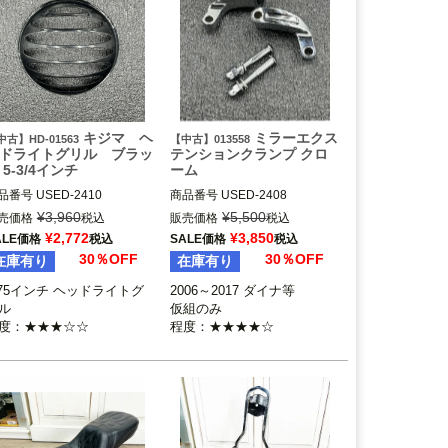
キジマ ヘ
ミラーエクス
中古】HD-01563
【中古】013558
ドライトグリル ブラッ
テンションクランプ クロ
 5-3/4インチ
ーム
品番号
USED-2410

商品番号
USED-2408

-01563

2006～2017 ダイナ

¥
3,960
¥
5,500
売価格
税込
販売価格
税込
005～2021 5.75インチの純正
2008～2017 ソフテイル

¥
2,772
¥
3,850
ALE価格
税込
SALE価格
税込
ッドライト装着車

2009～2016 ロードキング及び
30％OFF
30％OFF
在庫有り
在庫有り
標準装備のLEDヘッドライト
ロードグライド

着車は不可

.75インチ ヘッドライトグ
2006～2017 ダイナ等

IJIMA（キジマ）
ル

仮組のみ

度：★★★☆☆