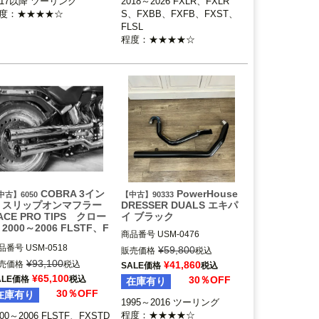
017以降 ツーリング

2018～2026 FXLR、FXLR
キャンセラー（1081-0009）が
度：★★★★☆
S、FXBB、FXFB、FXST、
別途必要です。

FLSL

Thunderheader（サンダーヘッ
程度：★★★★☆
COBRA 3イン
PowerHouse
中古】6050
【中古】90333
 スリップオンマフラー
DRESSER DUALS エキパ
ACE PRO TIPS クロー
イ ブラック
 2000～2006 FLSTF、F
商品番号
USM-0476

STD
90333

品番号
USM-0518

¥
59,800
販売価格
税込
2009～2016 ツーリング

50

¥
93,100
¥
41,860
売価格
税込
SALE価格
税込
PowerHouse（パワーハウス）
00～2006 FLSTF、FXSTD

¥
65,100
30％OFF
ALE価格
税込
在庫有り
30％OFF
在庫有り
1995～2016 ツーリング

程度：★★★★☆
000～2006 FLSTF、FXSTD
