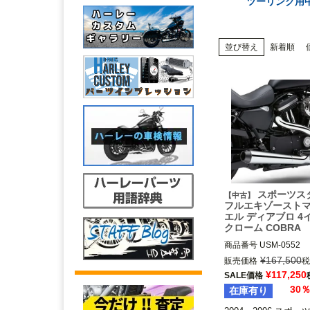
ツーリング用
並び替え
新着順
スポーツス
【中古】
フルエキゾースト
エル ディアブロ 4
クローム COBRA
商品番号
USM-0552

6472-04

¥
167,500
販売価格
税
2004～2006 スポーツ
¥
117,250
SALE価格
※フォワードコントロ
30
在庫有り
不可

COBRA（コブラ）
