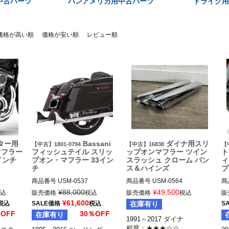
中古パーツ
パンアメリカ用中古パーツ
トライク
価格が高い順
価格が安い順
レビュー順
ター用
Bassani
ダイナ用スリ
【中古】1801-0794
【中古】16838
【中
マフラー
フィッシュテイル スリッ
ップオンマフラー ツイン
ト
インチ
プオン・マフラー 33イン
スラッシュ クローム バン
ィ
チ
ス＆ハインズ
プ
商品番号
USM-0537

商品番号
USM-0564

商
1801-0794

1991～2017 ダイナ

50
¥
88,000
¥
49,500
込
販売価格
税込
販売価格
税込
販
スター

1F27E33

※FXDF、2010以降 FXDWG、
2
¥
61,600
税込
SALE価格
税込
在庫有り
S
ール車は
1995～2016 ツーリング

FLD、2015～2016 FXDL、20
％OFF
30％OFF
在庫有り
2014～2020 トライク

16～2017 FXDLS不可

1991～2017 ダイナ

Vance & Hines（バンス & ハイ
程度：★★★☆☆