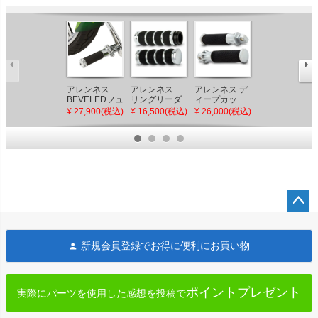
アレンネス Air
アレンネス
アレンネス
アレンネス デ
Trax フットペ
BEVELEDフュ
リングリーダ
ィープカッ
グ クローム
ージョン フッ
ー・フュージ
ト・フュージ
¥ 16,000(税込)
¥ 27,900(税込)
¥ 16,500(税込)
¥ 26,000(税込)
トペグ クロー
ョン グリッ
ョン フットペ
ム
プ クローム
グ クローム
ペー
ジト
新規会員登録でお得に便利にお買い物
ップ
へ
ポイントプレゼント
実際にパーツを使用した感想を投稿で