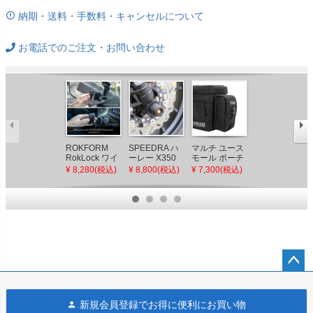
納期・送料・手数料・キャンセルについて
お電話でのご注文・お問い合わせ
ROKFORM
SPEEDRA ハ
マルチ ユース
モール ストラ
RokLock ワイ
ーレー X350
モール ポーチ
ップ キット ス
ヤレスチャー
フロントアク
スラッシンサ
ラッシンサプ
¥ 8,280(税込)
¥ 8,800(税込)
¥ 7,300(税込)
¥ 3,580(税込)
ジャー
スルスライダ
プライ
ライ
ー (カラーアル
(THRASHIN
(THRASHIN
マイト)
SUPPLY)
SUPPLY)
ペー
ジト
新規会員登録でお得に便利にお買い物
ップ