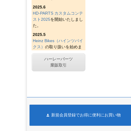
2025.6
HD-PARTS カスタムコンテ
スト2025
を開始いたしまし
た。
2025.5
Heinz Bikes（ハインツバイ
クス）
の取り扱いを始めま
した。
ハーレーパーツ
2025.4
業販取引
Figurati Designs（フィグラ
ティデザイン）
の取り扱い
を始めました。
2025.4
Indian Larry Motorcycles
の
取り扱いを始めました。
2025.4
新規会員登録でお得に便利にお買い物
D&D エキゾースト（ディー
アンドディーエキゾース
ト）
の取り扱いを始めまし