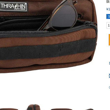
販
¥
1