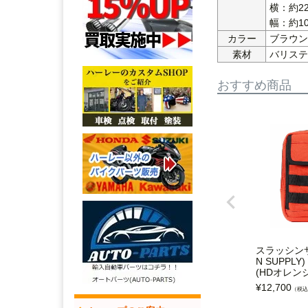
横：約22.
幅：約10
カラー
ブラウン
素材
バリステ
おすすめ商品
スラッシンサ
N SUPPL
(HDオレンジ
¥
12,700
（税込