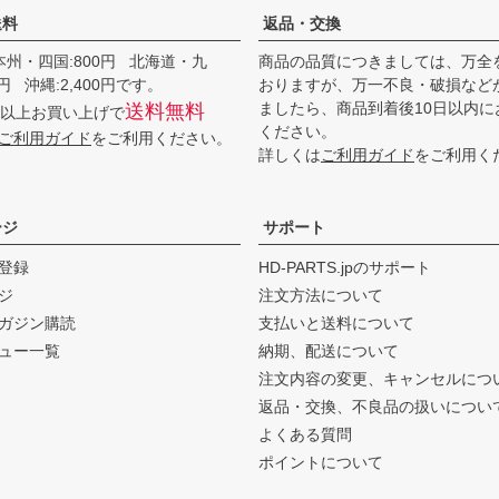
送料
返品・交換
本州・四国:800円 北海道・九
商品の品質につきましては、万全
00円 沖縄:2,400円です。
おりますが、万一不良・破損など
ましたら、商品到着後10日以内に
送料無料
0円以上お買い上げで
ください。
ご利用ガイド
をご利用ください。
詳しくは
ご利用ガイド
をご利用く
ージ
サポート
登録
HD-PARTS.jpのサポート
ジ
注文方法について
ガジン購読
支払いと送料について
ュー一覧
納期、配送について
注文内容の変更、キャンセルにつ
返品・交換、不良品の扱いについ
よくある質問
ポイントについて