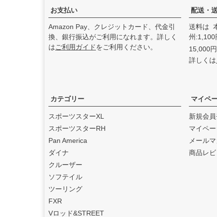
た。
お支払い
配送・
2025.3
Amazon Pay、クレジットカード、代金引
送料は 
feture ヘルメット（フュー
換、銀行振込がご利用になれます。詳しく
州:1,1
チャーヘルメット）
の取り
は
ご利用ガイド
をご利用ください。
15,00
扱いを始めました。
詳しくは
2025.1
DEAN SPEED （ディーンス
ピード）
の取り扱いを始め
ました。
カテゴリー
マイペ
2024.12
スポーツスターXL
新規会員
Blow Performance Exhaust
スポーツスターRH
マイペー
s（ブローパフォーマンスエ
Pan America
メールマ
キゾースト）
の取り扱いを
ダイナ
商品レビ
始めました。
クルーザー
2024.11
ソフテイル
By City（バイ シティ）
の日
ツーリング
本総代理店となりました。
FXR
2024.10
Vロッド&STREET
Dominator Motorcycles（ド