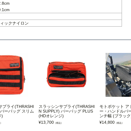
8cm

.1cm
ィックナイロン
プライ(THRASHI
スラッシンサプライ(THRASHI
モトポケット ア
Y) バーバッグ スリム
N SUPPLY) バーバッグ PLUS
ー・ハンドルバー
)
(HDオレンジ)
ンチ幅 (ブラック
¥
13,700
¥
14,800
）
（税込）
（税込）