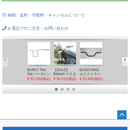
納期・送料・手数料・キャンセルについて
お電話でのご注文・お問い合わせ
BURLY The
【SALE】
BUNG KING
【SALE】
Sid バー 8イン
Biltwell マスタ
エクストラハ
BURLY クラブ
チ クローム
ッシュハンド
イベンド 1イ
マン・バー
¥ 53,100(税込)
¥ 36,531(税込)
¥ 25,400(税込)
¥ 36,201(税込)
ルバー ディン
ンチ ハンドル
ブラック
プル付 ブラッ
バー グロスブ
ク
ラック
ペー
ジト