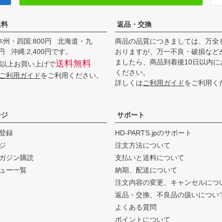
送料
返品・交換
本州・四国:800円 北海道・九
商品の品質につきましては、万全
00円 沖縄:2,400円です。
おりますが、万一不良・破損など
ましたら、商品到着後10日以内に
送料無料
0円以上お買い上げで
ください。
ご利用ガイド
をご利用ください。
詳しくは
ご利用ガイド
をご利用く
ージ
サポート
登録
HD-PARTS.jpのサポート
ジ
注文方法について
ガジン購読
支払いと送料について
ュー一覧
納期、配送について
注文内容の変更、キャンセルにつ
返品・交換、不良品の扱いについ
よくある質問
ポイントについて