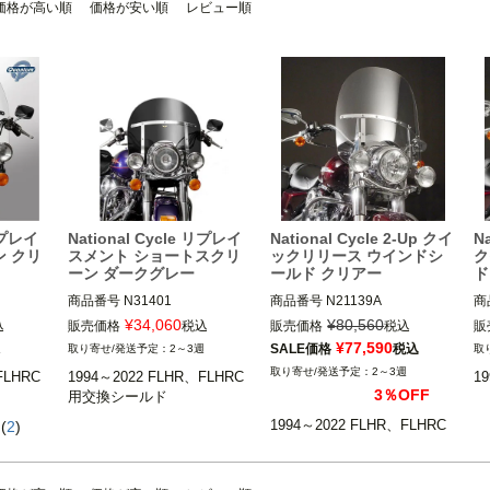
価格が高い順
価格が安い順
レビュー順
 リプレイ
National Cycle リプレイ
National Cycle 2-Up クイ
Na
ン クリ
スメント ショートスクリ
ックリリース ウインドシ
ク
ーン ダークグレー
ールド クリアー
ド
商品番号
N31401

商品番号
N21139A

商
MCS：926139

BC：558060

BC
¥
34,060
¥
80,560
込
販売価格
税込
販売価格
税込
販
¥
77,590
SALE価格
税込
週
2～3週
LHRC

1994～2022 FLHR、FLHRC

1994～2022 FLHR、FLHRC

19
2～3週
FLHRC
1994～2022 FLHR、FLHRC
1
3％OFF
用交換シールド
ショナル サ
national cycle（ナショナル サ
national cycle（ナショナル サ
na
イクル）
イクル）
イ
(
2
)
1994～2022 FLHR、FLHRC