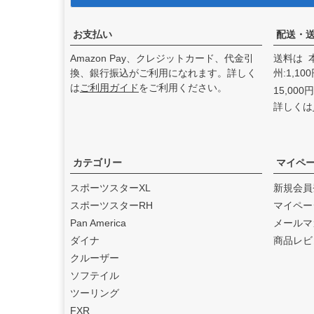
アンドディーエキゾース
ト）
の取り扱いを始めまし
た。
お支払い
配送・
2025.3
Amazon Pay、クレジットカード、代金引
送料は 
feture ヘルメット（フュー
換、銀行振込がご利用になれます。詳しく
州:1,1
チャーヘルメット）
の取り
は
ご利用ガイド
をご利用ください。
15,00
扱いを始めました。
詳しくは
2025.1
DEAN SPEED （ディーンス
ピード）
の取り扱いを始め
ました。
カテゴリー
マイペ
2024.12
スポーツスターXL
新規会員
Blow Performance Exhaust
スポーツスターRH
マイペー
s（ブローパフォーマンスエ
Pan America
メールマ
キゾースト）
の取り扱いを
ダイナ
商品レビ
始めました。
クルーザー
2024.11
ソフテイル
By City（バイ シティ）
の日
ツーリング
本総代理店となりました。
FXR