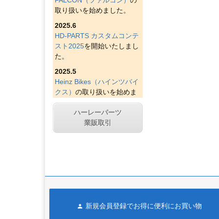
取り扱いを始めました。
2025.6
HD-PARTS カスタムコンテ
スト2025
を開始いたしまし
た。
2025.5
Heinz Bikes（ハインツバイ
クス）
の取り扱いを始めま
した。
ハーレーパーツ
2025.4
業販取引
Figurati Designs（フィグラ
ティデザイン）
の取り扱い
を始めました。
2025.4
Indian Larry Motorcycles
の
取り扱いを始めました。
2025.4
新規会員登録でお得に便利にお買い物
D&D エキゾースト（ディー