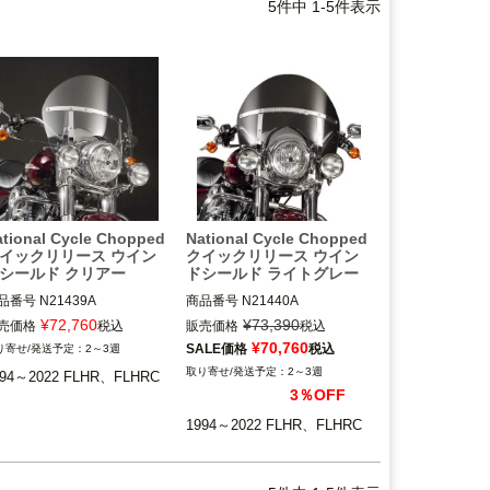
5
件中
1
-
5
件表示
tional Cycle Chopped
National Cycle Chopped
イックリリース ウイン
クイックリリース ウイン
シールド クリアー
ドシールド ライトグレー
品番号
N21439A

商品番号
N21440A

：558061

BC：558062

¥
72,760
¥
73,390
売価格
税込
販売価格
税込
¥
70,760
SALE価格
税込
2～3週
94～2022 FLHR、FLHRC

1994～2022 FLHR、FLHRC

2～3週
994～2022 FLHR、FLHRC
3％OFF
tional cycle（ナショナル サ
national cycle（ナショナル サ
クル）
イクル）
1994～2022 FLHR、FLHRC