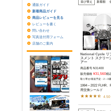
並び替え
新着順
通販ガイド
新着商品ガイド
商品レビューを見る
レビューを書く
問い合わせ
写真送付用フォーム
店舗のご案内
National Cycle
スメント スクリー
アー
商品番号
N31400

BC：552229

¥
31,560
販売価格
税
2～3
1994～2022 FLHR、F
1994～2022 FLHR、
用交換シールド
national cycle（ナ
イクル）
4.50