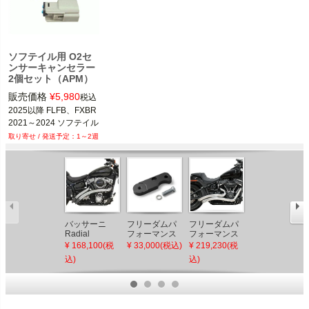
ソフテイル用 O2セ
ンサーキャンセラー
2個セット（APM）
販売価格
¥
5,980
税込
2025以降 FLFB、FXBR

2021～2024 ソフテイル
1～2週
バッサーニ
フリーダムパ
フリーダムパ
【SALE】ハー
Radial
フォーマンス
フォーマンス
レー M8 ソフ
Sweepers マ
ブレイクアウ
シャープカー
テイル ビッグ
¥ 168,100(税
¥ 33,000(税込)
¥ 219,230(税
¥ 272,800(税
フラー クロー
ト用パッセン
ブラディウ
ラディウス 2-
込)
込)
込)
ム/クロームシ
ジャーフット
ス・2-2マフラ
2フルエキゾー
ールド
ペグ・リロケ
ー クローム
ストマフラー
ーションキッ
(PCX仕様) ク
ト (左用)
ローム Vance
& Hines