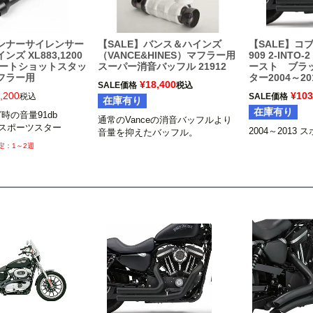
インナーサイレンサー
【SALE】バンス＆ハインズ
【SALE】コブラ
ズ XL883,1200
（VANCE&HINES）マフラー用
909 2-INT
ョートショットスタッ
スーパー消音バッフル 21912
ースト ブラ
フラー用
ター2004～20
¥
18,400
SALE価格
税込
,200
¥
103
税込
SALE価格
在庫有り
在庫有り
の音量91db

通常のVanceの消音バッフルより
21 スポーツスター
2004～2013
音量を抑えたバッフル。

1～2週