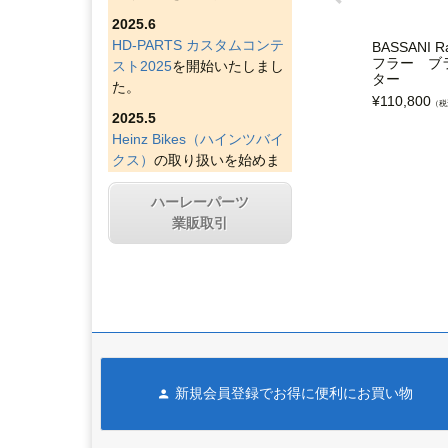
2025.6
HD-PARTS カスタムコンテ
BASSANI R
フラー ブ
スト2025
を開始いたしまし
ター
た。
¥
110,800
（税
2025.5
Heinz Bikes（ハインツバイ
クス）
の取り扱いを始めま
した。
ハーレーパーツ
2025.4
業販取引
Figurati Designs（フィグラ
ティデザイン）
の取り扱い
を始めました。
2025.4
Indian Larry Motorcycles
の
取り扱いを始めました。
2025.4
新規会員登録でお得に便利にお買い物
D&D エキゾースト（ディー
アンドディーエキゾース
ト）
の取り扱いを始めまし