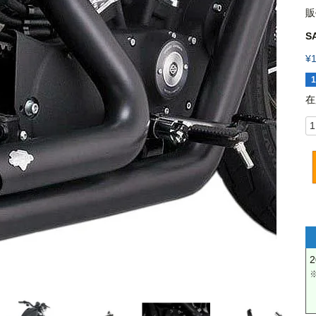
販
S
¥
1
在