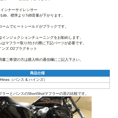
DS インナーサイレンサー

1db、標準より7dB音量が下がります。

ロームでヒートシールドがブラックです。

はインジェクションチューニングをお勧めします。

 モデルはマフラー取り付けの際に下記パーツが必要です。

インズ O2プラグキット

明書ご希望の方は購入時の通信欄にご記入下さい。
 & Hines（バンス & ハインズ）
ラーとバンスのShortShotマフラーの音の比較です。