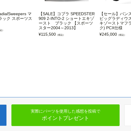
adialSweepers マ
【SALE】コブラ SPEEDSTER
【セール】バン
ラック スポーツス
909 2-INTO-2 ショートエキゾ
ビッグラディウス 
ースト ブラック 【スポーツ
キゾーストマフラ
スター2004～2013】
ク) PCX仕様
込）
¥
115,500
¥
245,000
（税込）
（税込）
実際にパーツを使用した感想を投稿で
ポイントプレゼント