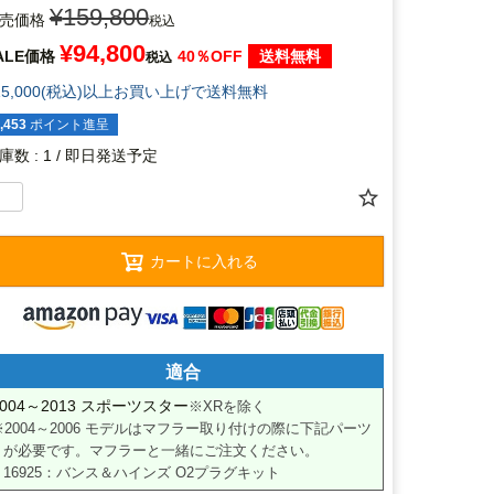
¥
159,800
売価格
税込
¥
94,800
ALE価格
40％OFF
送料無料
税込
15,000(税込)以上お買い上げで送料無料
,453
ポイント進呈
庫数
1
/ 即日発送予定
カートに入れる
適合
2004～2013 スポーツスター
※XRを除く
※2004～2006 モデルはマフラー取り付けの際に下記パーツ
が必要です。マフラーと一緒にご注文ください。

16925：バンス＆ハインズ O2プラグキット