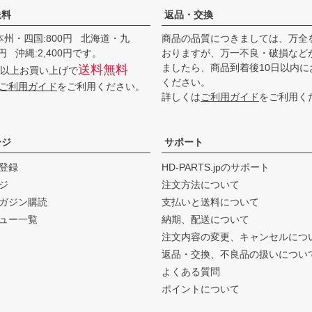
送料
返品・交換
本州・四国:800円 北海道・九
商品の品質につきましては、万全
00円 沖縄:2,400円です。
おりますが、万一不良・破損など
ましたら、商品到着後10日以内に
送料無料
0円以上お買い上げで
ください。
ご利用ガイド
をご利用ください。
詳しくは
ご利用ガイド
をご利用く
ージ
サポート
登録
HD-PARTS.jpのサポート
ジ
注文方法について
ガジン購読
支払いと送料について
ュー一覧
納期、配送について
注文内容の変更、キャンセルにつ
返品・交換、不良品の扱いについ
よくある質問
ポイントについて