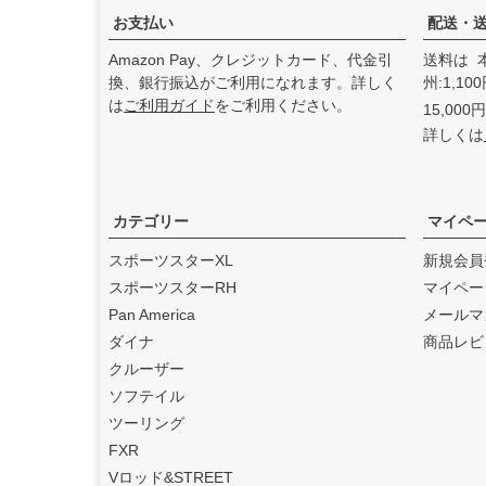
た。
お支払い
配送・
2025.3
Amazon Pay、クレジットカード、代金引
送料は 
feture ヘルメット（フュー
換、銀行振込がご利用になれます。詳しく
州:1,1
チャーヘルメット）
の取り
は
ご利用ガイド
をご利用ください。
15,00
扱いを始めました。
詳しくは
2025.1
DEAN SPEED （ディーンス
ピード）
の取り扱いを始め
ました。
カテゴリー
マイペ
2024.12
スポーツスターXL
新規会員
Blow Performance Exhaust
スポーツスターRH
マイペー
s（ブローパフォーマンスエ
Pan America
メールマ
キゾースト）
の取り扱いを
ダイナ
商品レビ
始めました。
クルーザー
2024.11
ソフテイル
By City（バイ シティ）
の日
ツーリング
本総代理店となりました。
FXR
2024.10
Vロッド&STREET
Dominator Motorcycles（ド