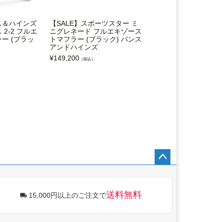
ス＆ハインズ
【SALE】スポーツスター ミ
【SALE】バンス＆ハ
2-2 フルエ
ニグレネード フルエキゾース
ショートショット ス
ー (ブラッ
トマフラー (ブラック) バンス
ド 2-2 フルエキゾー
アンドハインズ
ラー(ブラック)
¥
149,200
¥
229,600
（税込）
（税込）
ペー
ジト
ップ
送料無料
15,000円以上のご注文で
へ