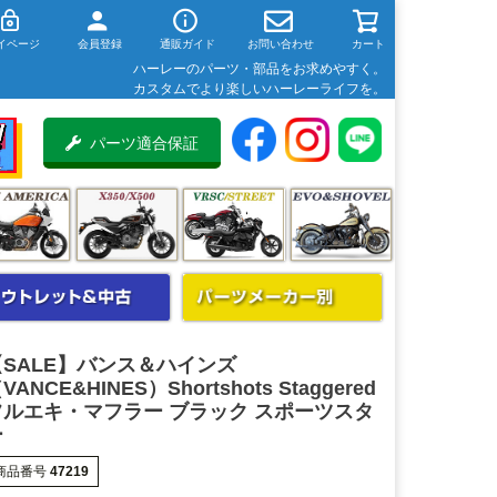
イページ
会員登録
通販ガイド
お問い合わせ
カート
ハーレーのパーツ・部品をお求めやすく。
カスタムでより楽しいハーレーライフを。
パーツ適合保証
【SALE】バンス＆ハインズ
VANCE&HINES）Shortshots Staggered
フルエキ・マフラー ブラック スポーツスタ
ー
商品番号
47219