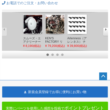
お電話でのご注文・お問い合わせ
スムーズ・エ
KEN'S
Arlenness（ア
ハーレー ハン
アクリーナー
FACTORY リ
レンネス） チ
ドルバー パー
カバー
バースコーン
タン 12ポイン
チクランプ ブ
¥ 8,190(税込)
¥ 79,200(税込)
¥ 39,800(税込)
¥ 26,081(税込)
STAGE-Iなど
エアクリーナ
ト ロッカーボ
ラッククロー
ー ファイブス
ックスボルト
ム OG（オリ
ポークデザイ
キット ブラッ
ジナルガレー
ン クローム ツ
ク M8 ツーリ
ジモト）
インカムケー
ング、ソフテ
ブルスロット
イル
ル
ペー
ジト
新規会員登録でお得に便利にお買い物
ップ
へ
ポイントプレゼント
実際にパーツを使用した感想を投稿で