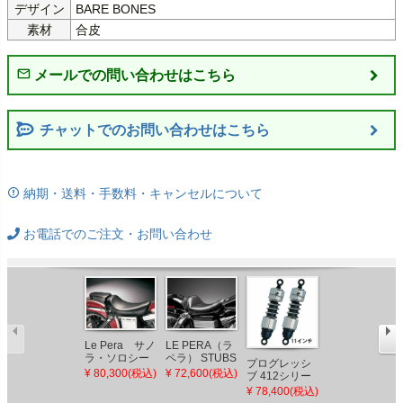
デザイン
BARE BONES
素材
合皮
チャットでのお問い合わせはこちら
納期・送料・手数料・キャンセルについて
お電話でのご注文・お問い合わせ
Le Pera サノ
LE PERA（ラ
1996～2003
ラ・ソロシー
ペラ） STUBS
ダイナ キング
プログレッシ
ト
CAFE SEAT
コブラ シート
¥ 80,300(税込)
¥ 72,600(税込)
¥ 87,800(税込)
ブ 412シリー
Le Pera
ズ サスペンシ
¥ 78,400(税込)
ョン ベビーデ