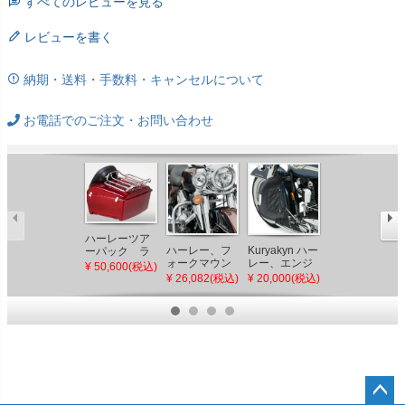
すべてのレビューを見る
レビューを書く
納期・送料・手数料・キャンセルについて
お電話でのご注文・お問い合わせ
ハーレーツア
ハーレー、フ
Kuryakyn ハー
2014以降 ツー
ーパック ラ
ォークマウン
レー、エンジ
リング LEDサ
ゲッジラック
¥ 50,600(税込)
ト ウインドデ
ンガードチャ
ドルバッグラ
¥ 26,082(税込)
¥ 20,000(税込)
¥ 23,900(税込)
フレクター ク
ップス
イト テール、
ローム
ウインカー対
応 スモークレ
ンズ ブラック