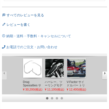
すべてのレビューを見る
レビューを書く
納期・送料・手数料・キャンセルについて
お電話でのご注文・お問い合わせ
Drag
ハーレー、ツ
V-Factor サイ
KURYAKYN
Spesialties サ
ーリングモデ
ドカバー トリ
サドルシール
ドルバッグガ
ル用ミッドフ
ムレール ツ
ド（ヒートガ
¥ 30,200(税込)
¥ 11,100(税込)
¥ 12,400(税込)
¥ 18,900(税込)
ード クロー
レーム・エア
ーリング
ード）ミラー
ム ツーリン
デフレクタ
スモーク ツ
グ
ー・アクセン
ーリングモデ
ト Kuryakyn
ル '97～'07