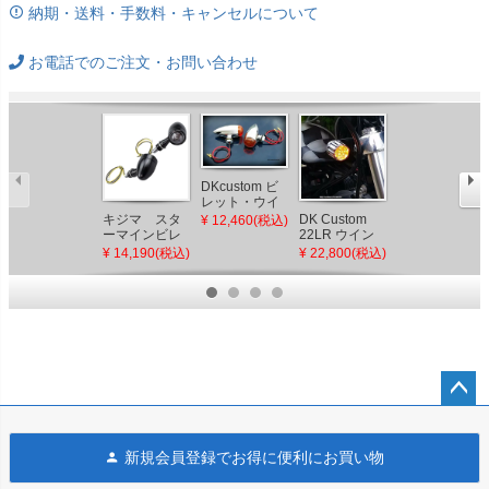
納期・送料・手数料・キャンセルについて
お電話でのご注文・お問い合わせ
DKcustom ビ
レット・ウイ
ンカー クロ
キジマ スタ
DK Custom
クリアキン
¥ 12,460(税込)
ーム
ーマインビレ
22LR ウイン
TORPEDO
ットウインカ
カーキット
LEDテール一
¥ 14,190(税込)
¥ 22,800(税込)
¥ 27,800(税込)
ーランプ B4
ポリッシュ
体式ウインカ
ー クローム/ス
モーク ECE規
格(車検OK)
ペー
ジト
新規会員登録でお得に便利にお買い物
ップ
へ