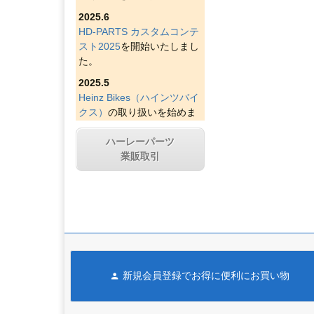
2025.6
HD-PARTS カスタムコンテ
スト2025
を開始いたしまし
た。
2025.5
Heinz Bikes（ハインツバイ
クス）
の取り扱いを始めま
した。
ハーレーパーツ
2025.4
業販取引
Figurati Designs（フィグラ
ティデザイン）
の取り扱い
を始めました。
2025.4
Indian Larry Motorcycles
の
取り扱いを始めました。
2025.4
新規会員登録でお得に便利にお買い物
D&D エキゾースト（ディー
アンドディーエキゾース
ト）
の取り扱いを始めまし