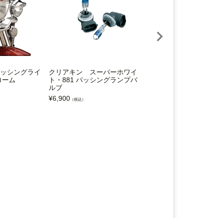
e パッシングライ
クリアキン スーパーホワイ
スポットランプ バル
ローム
ト・881 パッシングランプバ
V-TWIN
ルブ
¥
3,201
（税込）
¥
6,900
（税込）