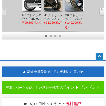
M8 ブレイクア
M8 ストリート
M8 ストリート
M8 ストリート
ウト Pantheon
ボブ、スタン
ボブ、スタン
ボブ、スタン
28L クイック
ダード Outlaw
ダード Stealth
ダード Darkin
¥ 99,800(税込)
¥ 53,760(税込)
¥ 149,100(税
¥ 139,800(税
マウント・ミ
10L クイック
30L クイック
32L クイック
込)
込)
ディアムサド
マウント・ス
マウント・サ
マウント・ラ
ルバッグ
モールサドル
ドルバッグ
ージサドルバ
Viking Bags
バッグ (左用)
Viking Bags
ッグ (グロスブ
Viking Bags
ラック) Viking
Bags
ペー
ジト
新規会員登録でお得に便利にお買い物
ップ
へ
ポイントプレゼント
実際にパーツを使用した感想を投稿で
送料無料
15,000円以上のご注文で