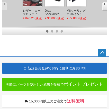
レザー・ロー
Drag
M8ツーリング
サイドキック
プロファイ
Specialties
用 36インチ・
シート
ル・バケット
Predator III エ
フィッシュテ
¥ 84,526(税込)
¥ 91,000(税込)
¥ 72,800(税込)
¥ 94,400(税込)
シート
クステンドシ
ールマフラー
ート スムース
(ブラック)
【ツーリン
Sharkroad
グ】
ペー
ジト
新規会員登録でお得に便利にお買い物
ップ
へ
ポイントプレゼント
実際にパーツを使用した感想を投稿で
送料無料
15,000円以上のご注文で