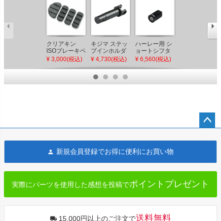
2009～ ハーレ
クリアキン
キジマ ステッ
ハーレー用 シ
ー ビッグツイ
ISOブレーキペ
プインホルダ
ョートシフタ
ン用 トランス
ダルパッド 補
ー ブラック
ーペグ (ブラッ
¥ 700(税込)
¥ 3,000(税込)
¥ 4,730(税込)
¥ 6,560(税込)
ミッションベ
修用
XL
ク) OG
ントホース
ペー
ジト
新規会員登録でお得に便利にお買い物
ップ
へ
ポイントプレゼント
実際にパーツを使用した感想を投稿で
送料無料
15,000円以上のご注文で