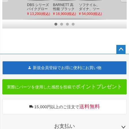
Performance
DBS シリーズ
BARNETT 高
ソフテイル、
Machine スロ
バイクグロー
性能 ブラック
ダイナ、ツー
ットルハウジ
¥ 29,000(税込)
ブ ショートタ
クラッチケー
リング フルス
¥ 13,200(税込)
¥ 16,900(税込)
¥ 54,000(税込)
ング ブラック
イプ タン S～
ブル 標準長
ポーク・プー
LL JRP
+3インチ
リー 70T x 1-
1/8 (ブラック)
ペー
ジト
新規会員登録でお得に便利にお買い物
ップ
へ
ポイントプレゼント
実際にパーツを使用した感想を投稿で
送料無料
15,000円以上のご注文で
お支払い