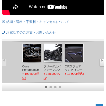
納期・送料・手数料・キャンセルについて
お電話でのご注文・お問い合わせ
Cone
フリーダムパ
CIRO フェア
2007～2016
Performance
フォーマンス
リング インテ
ツーリング用
2007～2016ツ
ターンアウト
ーク ライト ブ
ロードレイ
¥ 199,800(税
¥ 328,900(税
¥ 13,900(税込)
¥ 219,500(税
ーリング
フルエキゾー
ラック
ジ・HOT ROD
込)
込)
込)
Turnout 2-1フ
ストマフラー
Turnout 2-1フ
ルエキゾース
ブラック/クロ
ルエキゾース
トマフラー (ス
ームチップ
トマフラー ブ
テンレス)
ラック
Bassani