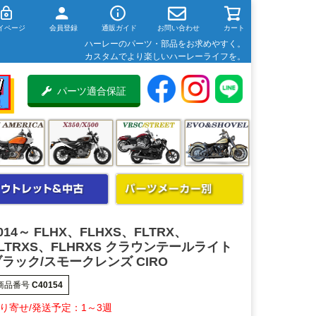
イページ
会員登録
通販ガイド
お問い合わせ
カート
ハーレーのパーツ・部品をお求めやすく。
カスタムでより楽しいハーレーライフを。
パーツ適合保証
014～ FLHX、FLHXS、FLTRX、
LTRXS、FLHRXS クラウンテールライト
ラック/スモークレンズ CIRO
商品番号
C40154
1～3週