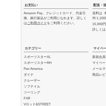
た。
お支払い
配送・
2025.3
Amazon Pay、クレジットカード、代金引
送料は 
feture ヘルメット（フュー
換、銀行振込がご利用になれます。詳しく
州:1,1
チャーヘルメット）
の取り
は
ご利用ガイド
をご利用ください。
15,00
扱いを始めました。
詳しくは
2025.1
DEAN SPEED （ディーンス
ピード）
の取り扱いを始め
ました。
カテゴリー
マイペ
2024.12
スポーツスターXL
新規会員
Blow Performance Exhaust
スポーツスターRH
マイペー
s（ブローパフォーマンスエ
Pan America
メールマ
キゾースト）
の取り扱いを
ダイナ
商品レビ
始めました。
クルーザー
2024.11
ソフテイル
By City（バイ シティ）
の日
ツーリング
本総代理店となりました。
FXR
2024.10
Vロッド&STREET
Dominator Motorcycles（ド