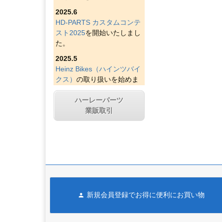
2025.6
HD-PARTS カスタムコンテ
スト2025
を開始いたしまし
た。
2025.5
Heinz Bikes（ハインツバイ
クス）
の取り扱いを始めま
した。
ハーレーパーツ
2025.4
業販取引
Figurati Designs（フィグラ
ティデザイン）
の取り扱い
を始めました。
2025.4
Indian Larry Motorcycles
の
取り扱いを始めました。
2025.4
新規会員登録でお得に便利にお買い物
D&D エキゾースト（ディー
アンドディーエキゾース
ト）
の取り扱いを始めまし