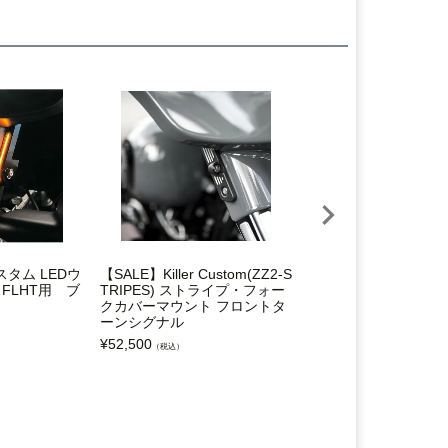
スタム LEDウ
【SALE】Killer Custom(ZZ2-S
2008～2023 FLHX/S
、FLHT用 ブ
TRIPES) ストライプ・フォー
X/S、FLHRXS ネオ
クカバーマウント フロントタ
ョン バガーコンビネ
ーンシグナル
LEDテールライト ブ
ンズファクトリー
¥
52,500
（税込）
¥
54,560
（税込）