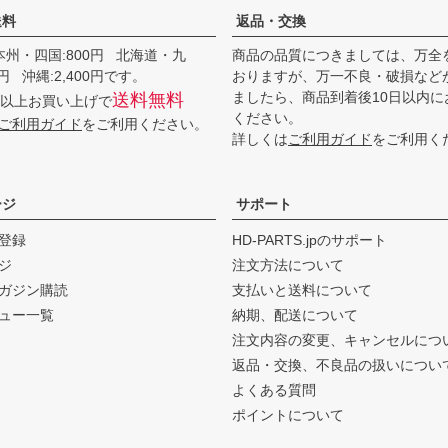
送料
返品・交換
本州・四国:800円 北海道・九
商品の品質につきましては、万全
00円 沖縄:2,400円です。
おりますが、万一不良・破損など
ましたら、商品到着後10日以内に
送料無料
0円以上お買い上げで
ください。
ご利用ガイド
をご利用ください。
詳しくは
ご利用ガイド
をご利用く
ージ
サポート
登録
HD-PARTS.jpのサポート
ジ
注文方法について
ガジン購読
支払いと送料について
ュー一覧
納期、配送について
注文内容の変更、キャンセルにつ
返品・交換、不良品の扱いについ
よくある質問
ポイントについて