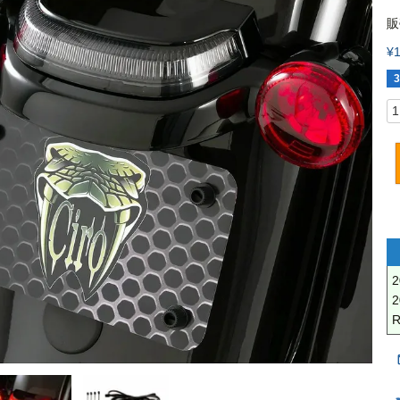
販
¥
3
2