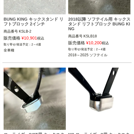
BUNG KING キックスタンド リ
2018以降 ソフテイル用 キックス
フトブロック 2インチ
タンド リフトブロック BUNG KI
NG
商品番号
KSLB-2

商品番号
KSLB18

販売価格
¥
10,901
税込
全車種

販売価格
¥
10,200
税込
2～4週
2018～2025 ソフテイル

2～4週
全車種
※2020～2025 FXLRSは不可、FXF
BUNG KING(バンキン)
B、FXFBSは不可

BUNG KING(バンキン)