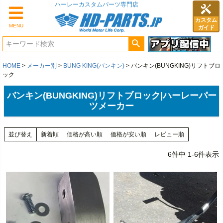
ハーレーカスタムパーツ専門店
カスタム
MENU
ガイド
HOME
メーカー別
BUNG KING(バンキン)
バンキン(BUNGKING)リフトブロ
ック
バンキン(BUNGKING)リフトブロック|ハーレーパー
ツメーカー
並び替え
新着順
価格が高い順
価格が安い順
レビュー順
6
件中
1
-
6
件表示