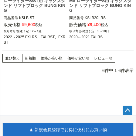
ローライダーS/ST用 キックスタ
M8 ローライダーS用 キックスタ
ンド リフトブロック BUNG KIN
ンド リフトブロック BUNG KIN
G
G
商品番号
KSLB-ST

商品番号
KSLB20LRS

販売価格
¥
9,600
販売価格
¥
9,400
税込
税込
2022～2025 FXLRS、FXLRST、FXR
2020～2021 FXLRS

2～4週
5～10日
ST

2022～2025 FXLRS、FXLRST、FXR
BUNG KING(バンキン)
ST
BUNG KING(バンキン)
並び替え
新着順
価格が高い順
価格が安い順
レビュー順
6
件中
1
-
6
件表示
ペー
ジト
新規会員登録でお得に便利にお買い物
ップ