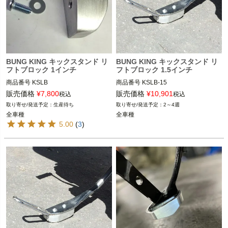
BUNG KING キックスタンド リ
BUNG KING キックスタンド リ
フトブロック 1インチ
フトブロック 1.5インチ
商品番号
KSLB

商品番号
KSLB-15

販売価格
¥
7,800
販売価格
¥
10,901
税込
税込
全車種

全車種

生産待ち
2～4週
全車種
全車種
BUNG KING(バンキン)
BUNG KING(バンキン)
5.00
(
3
)