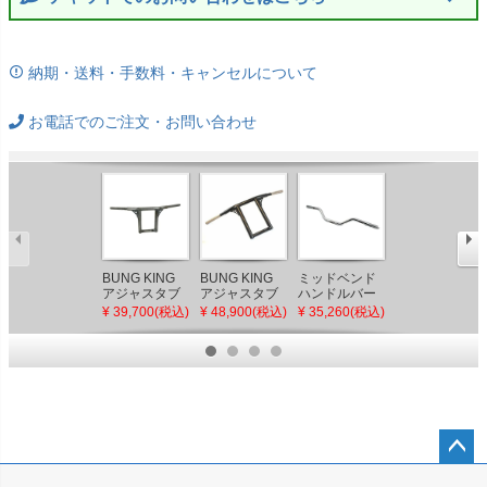
納期・送料・手数料・キャンセルについて
お電話でのご注文・お問い合わせ
BUNG KING
BUNG KING
ミッドベンド
BURLY ケーブ
アジャスタブ
アジャスタブ
ハンドルバー
ルキット 12イ
ル Tバー 10イ
ル Tバー グロ
クローム
ンチJAILハン
¥ 39,700(税込)
¥ 48,900(税込)
¥ 35,260(税込)
¥ 75,700(税込)
ンチ 無塗装
スブラック 8
Speed Kings
ドル用
インチ
FXFB/S、
FXLRS
ペー