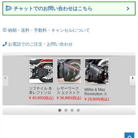
チャットでのお問い合わせはこちら
納期・送料・手数料・キャンセルについて
お電話でのご注文・お問い合わせ
ソフテイル 本
レザーワーク
Willie Max レ
Willie & Max
革レフトソロ
ス エクストラ
ザー スイング
Revolution ス
スイングアー
ラージ・スウ
アームバッグ
¥ 40,900(税込)
¥ 36,880(税込)
イングアー
¥ 39,900(税込)
¥ 29,800(税込)
ムバッグ
ィングアー
クロームバッ
ム サドルバ
BAD&G
ム・本革サイ
クル
ッグ ソフテイ
CUSTOM
ドバッグ 左用
ル ブラック
ブラック