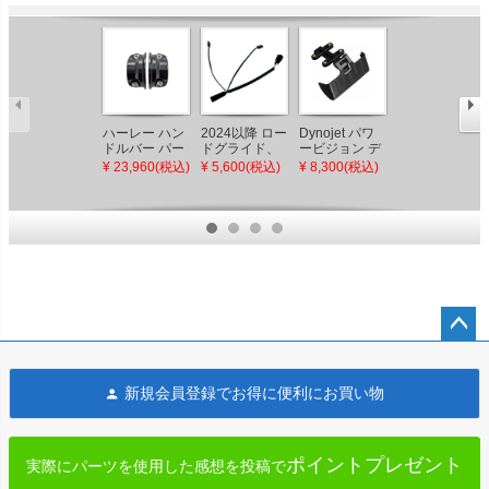
Dynojet パワ
ハーレー ハン
2024以降 ロー
2024以降 ロー
ービジョン デ
ドルバー パー
ドグライド、
ドグライド、
ィスプレイ用
チクランプ ブ
ストリートグ
ストリートグ
¥ 8,300(税込)
¥ 23,960(税込)
¥ 5,600(税込)
¥ 14,201(税込)
バイザー
ラック
ライド フロン
ライド
OG（オリジナ
ト ラン/ターン
12WAY/4WAY
ルガレージモ
シグナル アク
ジャンパーハ
ト）
セサリーアダ
ーネス
プター
Custom
Dynamics
ペー
ジト
新規会員登録でお得に便利にお買い物
ップ
へ
ポイントプレゼント
実際にパーツを使用した感想を投稿で