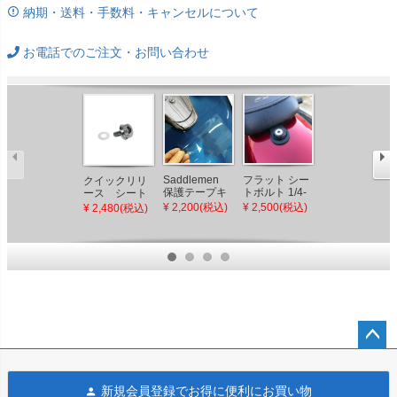
納期・送料・手数料・キャンセルについて
お電話でのご注文・お問い合わせ
Saddlemen
フラット シー
TRASK アサル
クイックリリ
保護テープキ
トボルト 1/4-
ト 2-1フルエ
ース シート
ット
20 ブラック
キゾーストマ
スクリュー ク
¥ 2,200(税込)
¥ 2,500(税込)
¥ 269,300(税
¥ 2,480(税込)
PRO-ONE
フラー (ポリッ
ローム
込)
シュ) 2006～
2017 ダイナ
ペー
ジト
新規会員登録でお得に便利にお買い物
ップ