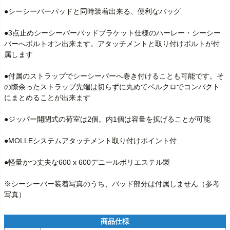
●シーシーバーパッドと同時装着出来る、便利なバッグ

●3点止めシーシーバーパッドブラケット仕様のハーレー・シーシー
バーへボルトオン出来ます。アタッチメントと取り付けボルトが付
属します

●付属のストラップでシーシーバーへ巻き付けることも可能です。そ
の際余ったストラップ先端は切らずに丸めてベルクロでコンパクト
にまとめることが出来ます

●ジッパー開閉式の荷室は2個。内1個は容量を拡げることが可能

●MOLLEシステムアタッチメント取り付けポイント付

●軽量かつ丈夫な600 x 600デニールポリエステル製

※シーシーバー装着写真のうち、パッド部分は付属しません（参考
写真）