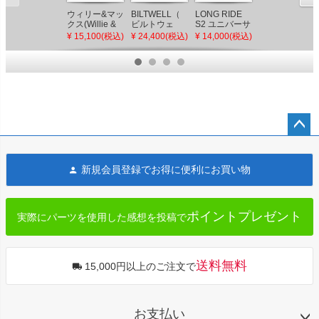
ウィリー&マッ
BILTWELL（
LONG RIDE
【SALE】
クス(Willie &
ビルトウェ
S2 ユニバーサ
FTB1500 スポ
Max) ブラック
ル） ツーリン
ル・シーシー
ーツシーシー
¥ 15,100(税込)
¥ 24,400(税込)
¥ 14,000(税込)
¥ 31,590(税込)
マジック シー
グバッグ
バーバッグ
バーバッグ
シーバーバッ
EXFIL-7 Gen-
Saddlemen
グ
2
ペー
ジト
新規会員登録でお得に便利にお買い物
ップ
へ
ポイントプレゼント
実際にパーツを使用した感想を投稿で
送料無料
15,000円以上のご注文で
お支払い