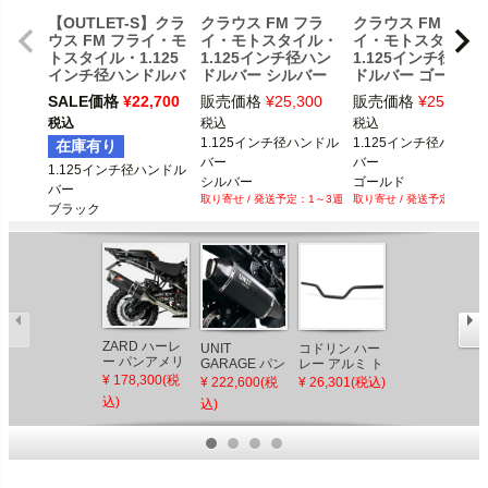
【OUTLET-S】クラ
クラウス FM フラ
クラウス FM フラ
ウス FM フライ・モ
イ・モトスタイル・
イ・モトスタイル
トスタイル・1.125
1.125インチ径ハン
1.125インチ径ハン
インチ径ハンドルバ
ドルバー シルバー
ドルバー ゴールド
ー ブラック
SALE価格
¥
22,700
販売価格
¥
25,300
販売価格
¥
25,300
税込
税込
税込
1.125インチ径ハンドル
1.125インチ径ハンド
在庫有り
バー

バー

1.125インチ径ハンドル
シルバー

ゴールド

バー

1～3週
1～3
電子制御スロットル用
電子制御スロットル用
ブラック

電子制御スロットル用
ZARD ハーレ
UNIT
コドリン ハー
ハンドルバー
ー パンアメリ
GARAGE パン
レー アルミ ト
コントロール
カ EURO5 ス
アメリカ用 チ
ラッカーハン
クランプ ゴー
¥ 178,300(税
¥ 222,600(税
¥ 26,301(税込)
¥ 11,800(税込)
リップオンマ
タニウムスリ
ドルバー (ブラ
ルド
込)
込)
フラー(カーボ
ップオンマフ
ック) 電子制御
ンヒートシー
ラー ブラック
スロットル車
ルド付)
Eマーク付
用