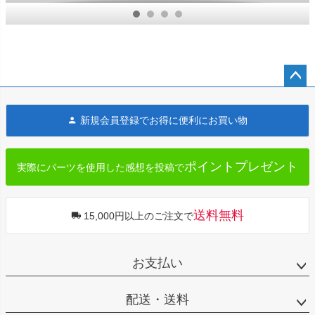
ク
ク グロスブ
ク クロー
ラック ツー
ム ツーリン
リング
グ
ペー
ジト
新規会員登録でお得に便利にお買い物
ップ
へ
ポイントプレゼント
実際にパーツを使用した感想を投稿で
送料無料
15,000円以上のご注文で
お支払い
配送・送料