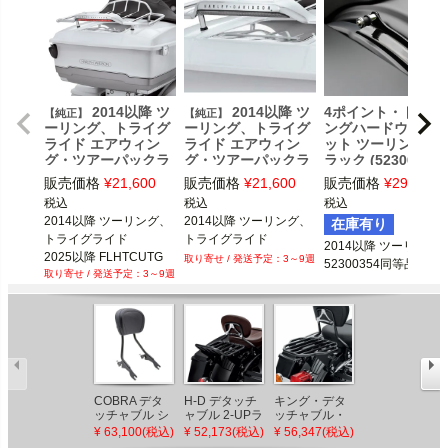
2014以降 ツ
2014以降 ツ
4ポイント・ドッキ
【純正】
【純正】
ーリング、トライグ
ーリング、トライグ
ングハードウェア
ライド エアウィン
ライド エアウィン
ット ツーリング ブ
グ・ツアーパックラ
グ・ツアーパックラ
ラック (52300354)
ック用 LEDテールラ
ック用 LEDテールラ
販売価格
¥
21,600
販売価格
¥
21,600
販売価格
¥
29,800
イト (クローム/レッ
イト (クローム/スモ
税込
税込
税込
ド)
ーク)
2014以降 ツーリング、
2014以降 ツーリング、
在庫有り
トライグライド

トライグライド
2014以降 ツーリング

2025以降 FLHTCUTG
3～9週
52300354同等品
3～9週
COBRA デタ
H-D デタッチ
キング・デタ
キング・デタ
ッチャブル シ
ャブル 2-UPラ
ッチャブル・
ッチャブル・
ーシーバー ブ
ゲッジラック
ツーアップラ
ツーアップラ
¥ 63,100(税込)
¥ 52,173(税込)
¥ 56,347(税込)
¥ 56,347(税込)
ラック
グロスブラッ
ゲッジラッ
ゲッジラッ