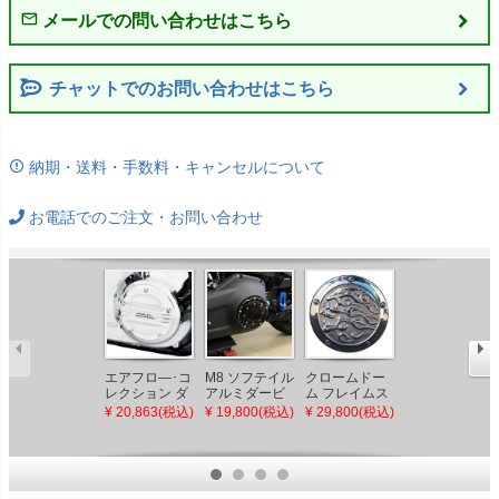
チャットでのお問い合わせはこちら
納期・送料・手数料・キャンセルについて
お電話でのご注文・お問い合わせ
M8ソフテイル
エアフロ―･コ
M8 ソフテイル
クロームドー
スイッチバッ
レクション ダ
アルミダービ
ム フレイムス
ク・ダービー
ービーカバー
ーカバー
カル ダービー
¥ 35,470(税込)
¥ 20,863(税込)
¥ 19,800(税込)
¥ 29,800(税込)
カバー
SPEEDRA
カバー ポリッ
シュ