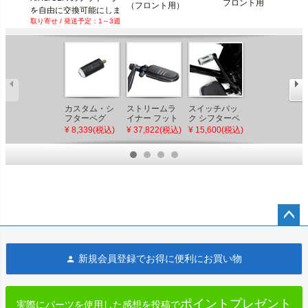
フロント用
（フロント用）
を自由に交換可能にしま
1～3週
カスタム・シ
ストリームラ
スイッチバッ
ギャラクシー
フターペグ
イナー フット
ク シフターペ
フットペグセ
ペグ グロスブ
グ (シルバー)
ット ブラック
¥ 8,339(税込)
¥ 37,822(税込)
¥ 15,600(税込)
¥ 12,800(税込)
ラック
【ツーリン
MCS
グ、ソフテイ
ル、スポーツ
スター、ダイ
ナ】
ペー
ジト
新規会員登録でお得に便利にお買い物
ップ
へ
ポイントプレゼント
実際にパーツを使用した感想を投稿で