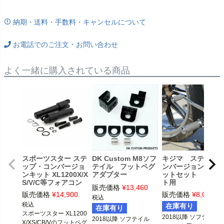
納期・送料・手数料・キャンセルについて
お電話でのご注文・お問い合わせ
よく一緒に購入されている商品
スポーツスター ステ
DK Custom M8ソフ
キジマ ステップ
ップ・コンバージョ
テイル フットペグ
ンバージョンブラ
ンキット XL1200X/X
アダプター
ットセット フロ
S/V/C等フォアコン
ト用
販売価格
¥
13,460
用 ブラック
販売価格
¥
14,900
販売価格
¥
8,030
税
税込
税込
在庫有り
在庫有り
スポーツスター XL1200
2018以降 ソフテイル

2018以降 ソフテイル
X/XS/CB/Vのフットペグ