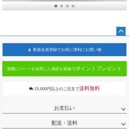
ォーマンスシ
FXFB、
シーバー 幅
ート バックレ
FXLRS
11-1/16インチ
スト付 (ブル
(ブラック)
ー)
ペー
ジト
新規会員登録でお得に便利にお買い物
ップ
へ
ポイントプレゼント
実際にパーツを使用した感想を投稿で
送料無料
15,000円以上のご注文で
お支払い
配送・送料