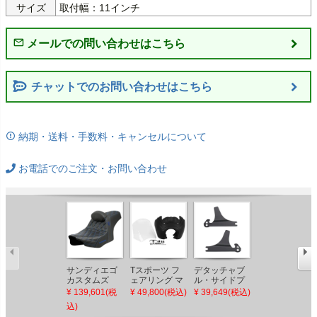
サイズ
取付幅：11インチ
チャットでのお問い合わせはこちら
納期・送料・手数料・キャンセルについて
お電話でのご注文・お問い合わせ
サンディエゴ
Tスポーツ フ
デタッチャブ
ソフテイル、
カスタムズ
ェアリング マ
ル・サイドプ
ツーリング
2024以降 ツー
ットブラック
レート グロス
OEMスタイル
¥ 139,601(税
¥ 49,800(税込)
¥ 39,649(税込)
¥ 17,501(税込)
リング プロシ
15インチ クリ
ブラック ソフ
11インチ アッ
込)
リーズ・パフ
アー DYNA、
テイル
プライトシー