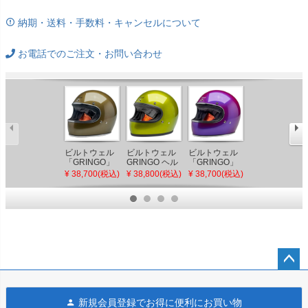
納期・送料・手数料・キャンセルについて
お電話でのご注文・お問い合わせ
ビルトウェル
ビルトウェル
ビルトウェル
ビルトウェル
「GRINGO」
GRINGO ヘル
「GRINGO」
GRINGO ヘル
ECE規格
メット (メタリ
ECE規格
メット (メタリ
¥ 38,700(税込)
¥ 38,800(税込)
¥ 38,700(税込)
¥ 38,800(税込)
R22.06 ヘルメ
ック・ライム)
R22.06 ヘルメ
ック・カタリ
ット アグリー
ット メタリッ
ナ)
ゴールド メタ
ク グレープ
リック
ペー
ジト
新規会員登録でお得に便利にお買い物
ップ