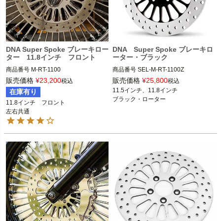
DNA Super Spoke ブレーキロー
DNA Super Spoke ブレーキロ
ター 11.8インチ フロント
ーター・ブラック
商品番号
M-RT-1100

商品番号
SEL-M-RT-1100Z

販売価格
¥
23,200
販売価格
¥
25,800
税込
税込
11.8インチ　フロント 左右共通

M-RT-2100Z
：11.5インチ　フロント 
11.5インチ、11.8インチ

在庫有り
2014～2021 スポーツスター

左右共通

11.8インチ　フロント

2006～2017 ダイナ

2000～2013 スポーツスター

左右共通
2015～2023 ソフテイル

2000～2005 ダイナ

2008～2013 ツーリング

2000～2014 ソフテイル

2014～2015 FLHRC

2018～2019 FLHXS、FLTRXS、FLH
M-RT-2102Z
：11.5インチ　リア

RXS

2000～2010 スポーツスター

2014～2019 トライク

2000～2017 ダイナ

2000～2022 ソフテイル

DNA
M-RT-1100Z
：11.8インチ　フロント 
左右共通

2014～2021 スポーツスター

2006～2017 ダイナ

2015～2022 ソフテイル
