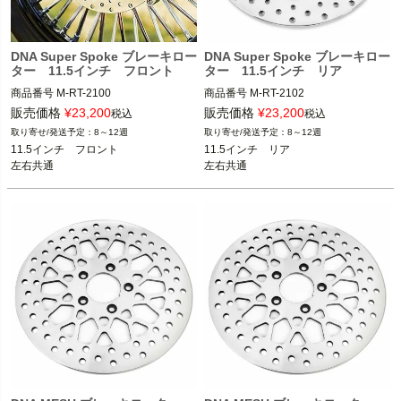
2008～2013 ツーリング

2014～2015 FLHRC

2018～2019 FLHXS、FLTRXS、FLH
DNA Super Spoke ブレーキロー
DNA Super Spoke ブレーキロー
RXS

ター 11.5インチ フロント
ター 11.5インチ リア
商品番号
M-RT-2100

商品番号
M-RT-2102

M-RT-1102Z
：11.8インチ リア

販売価格
¥
23,200
2008～2022 ツーリング

販売価格
¥
23,200
税込
税込
11.5インチ　フロント 左右共通

11.5インチ　リア

8～12週
8～12週
1984～2013 スポーツスター

1992～2010 スポーツスター

DNA
11.5インチ　フロント

11.5インチ　リア

1984～2005 ダイナ

1992～2017 ダイナ

左右共通
左右共通
1984～2014 ソフテイル

1992～2023 ソフテイル

1984～2007 ツーリング

1992～2007 ツーリング

DNA
DNA