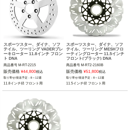
スポーツスター、ダイナ、ソフ
スポーツスター、ダイナ、ソフ
テイル、ツーリング VADERブレ
テイル、ツーリング MESHフロ
ーキローター 11.8インチ フロン
ーティングローター 11.5インチ
ト DNA
フロント(ブラック) DNA
商品番号
M-RT-2215
商品番号
M-RT2-2160B
販売価格
¥
44,800
販売価格
¥
51,800
税込
税込
8～12週
8～12週
11.8インチ径 フロント用
11.5インチ径 フロント用