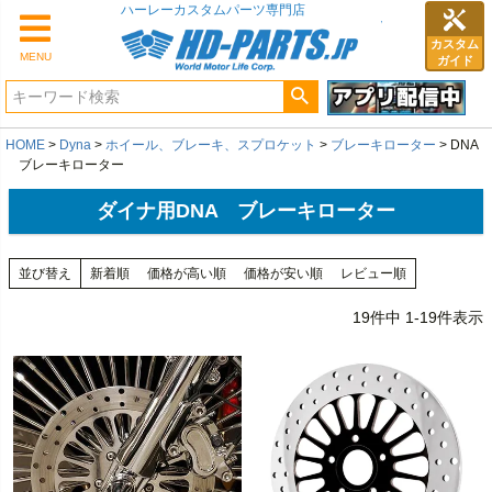
カスタム
MENU
ガイド
HOME
Dyna
ホイール、ブレーキ、スプロケット
ブレーキローター
DNA
ブレーキローター
ダイナ用DNA ブレーキローター
並び替え
新着順
価格が高い順
価格が安い順
レビュー順
19
件中
1
-
19
件表示