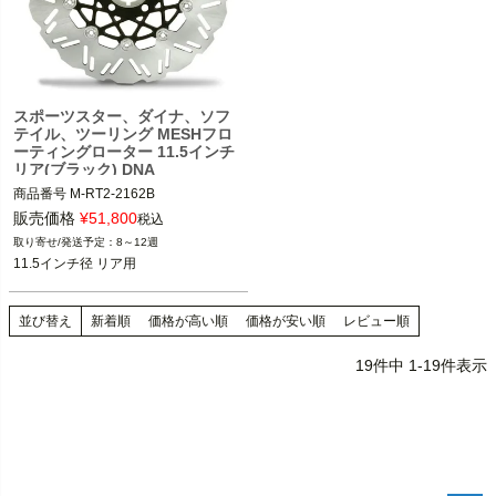
スポーツスター、ダイナ、ソフ
テイル、ツーリング MESHフロ
ーティングローター 11.5インチ
リア(ブラック) DNA
商品番号
M-RT2-2162B
販売価格
¥
51,800
税込
8～12週
11.5インチ径 リア用
並び替え
新着順
価格が高い順
価格が安い順
レビュー順
19
件中
1
-
19
件表示