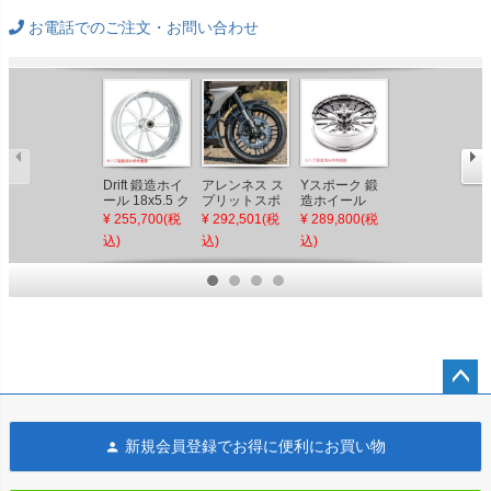
お電話でのご注文・お問い合わせ
Drift 鍛造ホイ
アレンネス ス
Yスポーク 鍛
Yスポーク 鍛
ール 18x5.5 ク
プリットスポ
造ホイール
造ホイール
ローム アレン
ーク 鍛造アル
18x5.5 クロー
21x3.5 クロー
¥ 255,700(税
¥ 292,501(税
¥ 289,800(税
¥ 289,800(税
ネス
ミホイール
ム アレンネス
ム アレンネス
込)
込)
込)
込)
19x3.25 (ブラ
ック)
ペー
ジト
新規会員登録でお得に便利にお買い物
ップ
へ