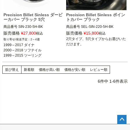
Precision Billet Sinless ダービ
Precision Billet Sinless ポイン
ーカバー ブラック 5穴
トカバー ブラック
商品番号
SIN-230-5H-BK

商品番号
SEL-SIN-220-5H-BK

Precision Billet
Precision Billet
販売価格
¥
27,800
販売価格
¥
15,800
税込
税込
2穴タイプ、5穴タイプからお選びいた
2～4週
だけます。
1999～2017 ダイナ

2000～2018 ソフテイル

1999～2015 ツーリング
並び替え
新着順
価格が高い順
価格が安い順
レビュー順
6
件中
1
-
6
件表示
ペー