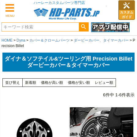
カスタム
MENU
ガイド
HOME
Dyna
カバー＆クロームパーツ
ダービーカバー、タイマーカバー
P
recision Billet
ダイナ＆ソフテイル&ツーリング用 Precision Billet
ダービーカバー＆タイマーカバー
並び替え
新着順
価格が高い順
価格が安い順
レビュー順
6
件中
1
-
6
件表示