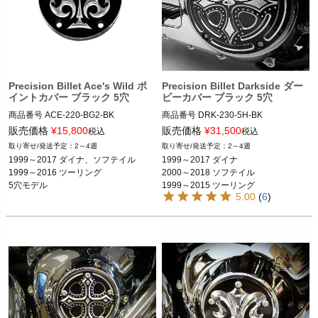
Precision Billet Ace's Wild ポ
Precision Billet Darkside ダー
イントカバー ブラック 5穴
ビーカバー ブラック 5穴
商品番号
ACE-220-BG2-BK 

商品番号
DRK-230-5H-BK

HD：810-0354 (ACE-220-5H-BLK)

HD：810-0302　（DRK-230-5H-BL
販売価格
¥
15,800
販売価格
¥
31,500
税込
税込
Precision Billet（プレシジョン ビレッ
K）

2～4週
2～4週
ト）
Precision Billet（プレシジョン ビレッ
1999～2017 ダイナ、ソフテイル

1999～2017 ダイナ

ト）
1999～2016 ツーリング

2000～2018 ソフテイル

5穴モデル
1999～2015 ツーリング
5.00
(
6
)