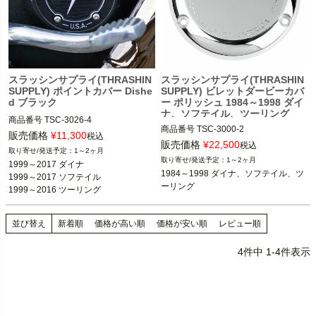
スラッシンサプライ(THRASHIN
スラッシンサプライ(THRASHIN
SUPPLY) ポイントカバー Dishe
SUPPLY) ビレットダービーカバ
d ブラック
ー ポリッシュ 1984～1998 ダイ
ナ、ソフテイル、ツーリング
商品番号
TSC-3026-4

商品番号
TSC-3000-2

販売価格
¥
11,300
税込
販売価格
¥
22,500
税込
1～2ヶ月
3OT：1107-0584

1999～2017 ダイナ

1～2ヶ月
1999～2017 ダイナ

1999～2017 ソフテイル

1984～1998 ダイナ、ソフテイル、ツ
1999～2017 ソフテイル

1984～1998 ダイナ、ソフテイル、ツ
1999～2016 ツーリング FLHX、FLH
ーリング
1999～2016 ツーリング
T、FLTR、FLHR

※ダービーカバー取付穴が3つ
Thrashin Supply（スラッシンサプラ
並び替え
新着順
価格が高い順
価格が安い順
レビュー順
Thrashin Supply（スラッシンサプラ
イ）
イ）
4
件中
1
-
4
件表示