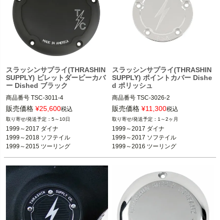
スラッシンサプライ(THRASHIN
スラッシンサプライ(THRASHIN
SUPPLY) ビレットダービーカバ
SUPPLY) ポイントカバー Dishe
ー Dished ブラック
d ポリッシュ
商品番号
TSC-3011-4

商品番号
TSC-3026-2

1999～2017 ダイナ

販売価格
¥
25,600
販売価格
¥
11,300
税込
税込
2000～2018 ソフテイル ※FLSB、FX
5～10日
1～2ヶ月
DRSは除く

1999～2017 ダイナ

1999～2017 ダイナ

1999～2017 ダイナ

1999～2015 ツーリング ※FLHTKL、
1999～2017 ソフテイル

1999～2018 ソフテイル

1999～2017 ソフテイル

FLHTCULは除く

1999～2016 ツーリング FLHX、FLH
1999～2015 ツーリング
1999～2016 ツーリング
T、FLTR、FLHR

Thrashin Supply（スラッシンサプラ
イ）
Thrashin Supply（スラッシンサプラ
イ）