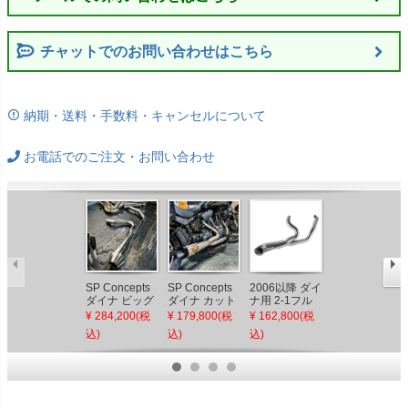
チャットでのお問い合わせはこちら
納期・送料・手数料・キャンセルについて
お電話でのご注文・お問い合わせ
SP Concepts
SP Concepts
2006以降 ダイ
SPC-3-003-
ダイナ ビッグ
ダイナ カット
ナ用 2-1フル
B：SP
ボア フルエキ
バック フルエ
エキゾースト
Concepts Big
¥ 284,200(税
¥ 179,800(税
¥ 162,800(税
¥ 284,200(税
ゾーストマフ
キゾーストマ
マフラー (クロ
Bore フルエキ
込)
込)
込)
込)
ラー (ポリッシ
フラー (ステン
ーム/クローム
ゾーストマフ
ュ) 2006～
レス) 2006～
エンドキャッ
ラー (ブラッ
2017
2017
プ) Sharkroad
ク) ダイナ