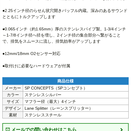
●2.25インチ径のらせん状穴開きバッフル内蔵。深みのあるサウンド
とともにトルクアップします

●0.065インチ（約1.65mm）厚のステンレスパイプ製。1-3/4インチ
～1-7/8インチ径へ径を増し、2インチ径の集合部分へ繋がること
で、排気をスムースに流し、排気効率がアップします

●12mm/18mm O2センサー対応

●取付けに必要なハードウェアが付属
メーカー
SP CONCEPTS（SPコンセプト）
カラー
ステンレスシルバー
サイズ
マフラー径（最大）4インチ
デザイン
Lane Splitter（レーンスプリッター）
素材
ステンレススチール