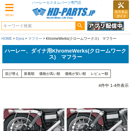
カスタム
MENU
ガイド
HOME
Dyna
マフラー
KhromeWerks(クロームワークス) マフラー
ハーレー、ダイナ用KhromeWerks(クロームワーク
ス) マフラー
並び替え
新着順
価格が高い順
価格が安い順
レビュー順
4
件中
1
-
4
件表示