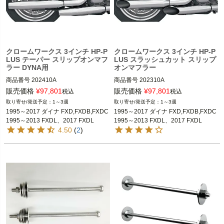
クロームワークス 3インチ HP-P
クロームワークス 3インチ HP-P
LUS テーパー スリップオンマフ
LUS スラッシュカット スリップ
ラー DYNA用
オンマフラー
商品番号
202410A

商品番号
202310A

旧型番：202410

旧型番：202310

販売価格
¥
97,801
販売価格
¥
97,801
税込
税込
メーカー型番：202410,D型番：1801-
メーカー型番：202310,D型番：1801-
1～3週
1～3週
0153

0145

1995～2017 ダイナ FXD,FXDB,FXDC

1995～2017 ダイナ FXD,FXDB,FXDC

1995～2013 FXDL、2017 FXDL
1995～2013 FXDL、2017 FXDL
1995～2017 ダイナ

1995～2017 ダイナ FXD,FXDB,FXDC

4.50
(
2
)
※FXDF、FXDWG、FLD、2015～201
Khrome Werks（クローム ワークス）
6 FXDL、FXDLSは不可

Khrome Werks（クローム ワークス）