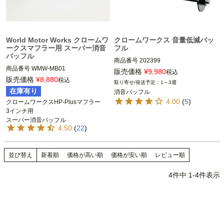
World Motor Works クロームワ
クロームワークス 音量低減バッ
ークスマフラー用 スーパー消音
フル
バッフル
商品番号
202399

商品番号
WMW-MB01

メーカー型番：202399,D型番：1861-
販売価格
¥
9,980
税込
0806

販売価格
¥
8,880
税込
1～3週
クロームワークスの3インチ・スリッ
在庫有り
消音バッフル
プオンマフラー（スポーツスター、ダ
3インチ HP-Plusマフラー

4.00
(
5
)
クロームワークスHP-Plusマフラー

イナ、ソフテイル）

3インチ用

Khrome Werks（クローム ワークス）
スーパー消音バッフル
WorldMotorWorks（ワールドモーター
4.50
(
22
)
ワークス）

発注：JINWELL METAL/James

並び替え
新着順
価格が高い順
価格が安い順
レビュー順
Baffle KW1 qty100
4
件中
1
-
4
件表示