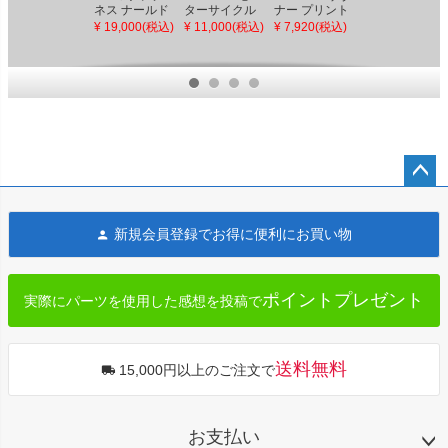
ネス ナールド
ターサイクル
ナー プリント
バーサル
グリップ ゴー
リペアマニュ
レザー グロー
Frisco ガスタ
¥ 19,000(税込)
¥ 11,000(税込)
¥ 7,920(税込)
¥ 6,270(税込)
ルド
アル 2006～
ブ タン
ンクマウンテ
POWERPLAN
2011ダイナ
ィングキット
T
ペー
ジト
新規会員登録でお得に便利にお買い物
ップ
へ
ポイントプレゼント
実際にパーツを使用した感想を投稿で
送料無料
15,000円以上のご注文で
お支払い