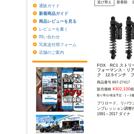
並び替え
新着順
通販ガイド
新着商品ガイド
商品レビューを見る
レビューを書く
問い合わせ
写真送付用フォーム
店舗のご案内
FOX RC1 スト
フォーマンス・リ
ク 12.5インチ 
商品番号
897-27417

メーカー型番：897-27-3
¥
302,100
販売価格
税
5MS：599088

1～3
プリロード、リバウ
1991～2017 ダイナ

ンプレッション調整付
1991～2017 ダイナ
FOX（フォックス）