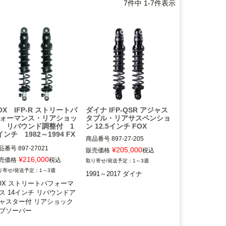
7
件中
1
-
7
件表示
OX IFP-R ストリートパ
ダイナ IFP-QSR アジャス
ォーマンス・リアショッ
タブル・リアサスペンショ
 リバウンド調整付 1
ン 12.5インチ FOX
インチ 1982～1994 FX
商品番号
897-27-205

2HD：897-27205
品番号
897-27021

¥
205,000
販売価格
税込
ーカー型番：897-27-021

¥
216,000
売価格
税込
1～3週
S：599067

1～3週
1991～2017 ダイナ
OX ストリートパフォーマ
82～1994 FXR

ス 14インチ リバウンドア
ャスター付 リアショック
OX（フォックス）
ブソーバー

982～1994 FXR用