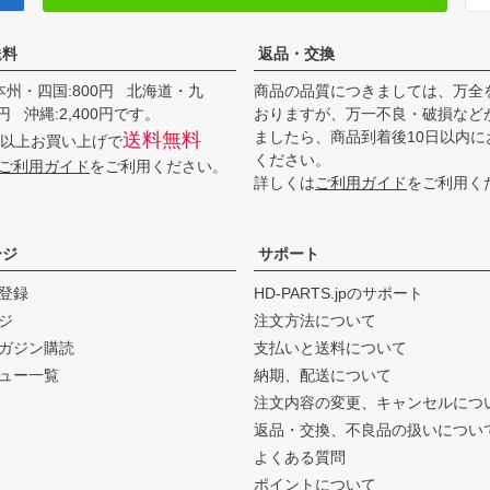
送料
返品・交換
本州・四国:800円 北海道・九
商品の品質につきましては、万全
00円 沖縄:2,400円です。
おりますが、万一不良・破損など
ましたら、商品到着後10日以内に
送料無料
0円以上お買い上げで
ください。
ご利用ガイド
をご利用ください。
詳しくは
ご利用ガイド
をご利用く
ージ
サポート
登録
HD-PARTS.jpのサポート
ジ
注文方法について
ガジン購読
支払いと送料について
ュー一覧
納期、配送について
注文内容の変更、キャンセルにつ
返品・交換、不良品の扱いについ
よくある質問
ポイントについて