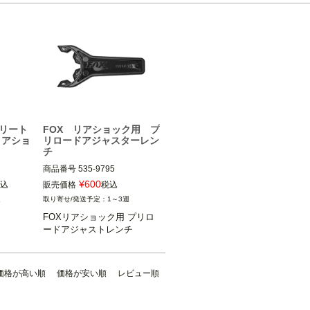
ストリート
FOX リアショック用 プ
リアショ
リロードアジャスターレン
チ
商品番号
535-9795

06

メーカー型番：398-00-656

¥
600
込
販売価格
税込
週
1～3週
FOX（フォックス）
FOXリアショック用 プリロ
ードアジャストレンチ
価格が高い順
価格が安い順
レビュー順