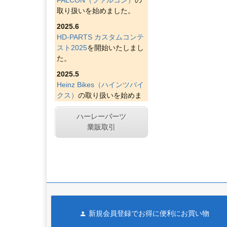
取り扱いを始めました。
2025.6
HD-PARTS カスタムコンテ
スト2025
を開始いたしまし
た。
2025.5
Heinz Bikes（ハインツバイ
クス）
の取り扱いを始めま
した。
ハーレーパーツ
2025.4
業販取引
Figurati Designs（フィグラ
ティデザイン）
の取り扱い
を始めました。
2025.4
Indian Larry Motorcycles
の
取り扱いを始めました。
2025.4
新規会員登録でお得に便利にお買い物
D&D エキゾースト（ディー