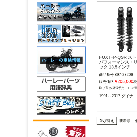
FOX IFP-QSR 
パフォーマンス・
ック 13.5インチ
商品番号
897-27206

メーカー型番：897-27-2
¥
205,000
販売価格
税
5MS：599074

1～3
1991～2017 ダイナ

FOX（フォックス）
並び替え
新着順