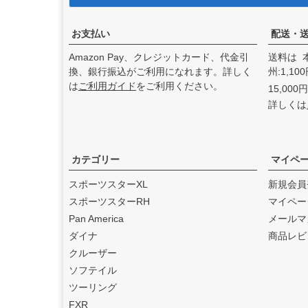
アンドディーエキゾース
ト）
の取り扱いを始めまし
た。
お支払い
配送・
2025.3
Amazon Pay、クレジットカード、代金引
送料は 
feture ヘルメット（フュー
換、銀行振込がご利用になれます。詳しく
州:1,1
チャーヘルメット）
の取り
は
ご利用ガイド
をご利用ください。
15,00
扱いを始めました。
詳しくは
2025.1
DEAN SPEED （ディーンス
ピード）
の取り扱いを始め
ました。
カテゴリー
マイペ
2024.12
スポーツスターXL
新規会員
Blow Performance Exhaust
スポーツスターRH
マイペー
s（ブローパフォーマンスエ
Pan America
メールマ
キゾースト）
の取り扱いを
ダイナ
商品レビ
始めました。
クルーザー
2024.11
ソフテイル
By City（バイ シティ）
の日
ツーリング
本総代理店となりました。
FXR