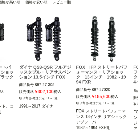
価格が高い順
価格が安い順
レビュー順
リートパ
ダイナ QS3-QSR フルアジ
FOX IFP ストリートパフ
F
アショッ
ャスタブル・リアサスペン
ォーマンス・リアショッ
フ
ブラック
ション 13.5インチ FOX
ク 13インチ 1982～19
ク
94 FXR
4
商品番号
897-27-305

R
商品番号
897-27020

04

2HD：897-27418
商
¥
302,100
込
販売価格
税込
メーカー型番：897-27-020

¥
185,600
メ
販売価格
税込
販
週
1～3週
5MS：599066

5M
1～3週
ンド、コ
1991～2017 ダイナ
FOX ストリートパフォーマ


1982～1994 FXR

F
19
ンス 13インチ リアショック
ン
アブソーバー

FOX（フォックス）
ジ
F
1982～1994 FXR用
ア
1