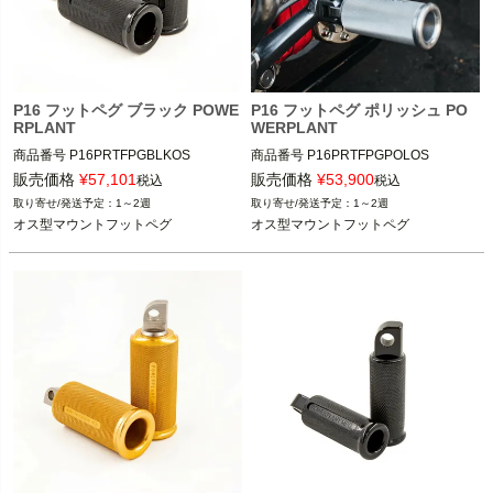
P16 フットペグ ブラック POWE
P16 フットペグ ポリッシュ PO
RPLANT
WERPLANT
商品番号
P16PRTFPGBLKOS

商品番号
P16PRTFPGPOLOS

9NE：027077

9NE：027083

販売価格
¥
57,101
販売価格
¥
53,900
税込
税込
1～2週
1～2週
オス型マウントフットペグ
オス型マウントフットペグ
※XL1200X、XL1200CB、XL1200V
※XL1200X、XL1200CB、XL1200V
には、ステップ・コンバージョンキ
には、ステップ・コンバージョンキ
ット （1622-0474、1622-0475等）
ット （1622-0474、1622-0475等）
が必要
が必要
POWERPLANT MOTORCYCLE（パワ
POWERPLANT MOTORCYCLE（パワ
ープラントモーターサイクル）
ープラントモーターサイクル）