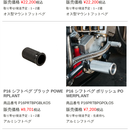
9NE：027114

9NE：027113

販売価格
¥
22,200
販売価格
¥
22,200
税込
税込
1～2週
1～2週
オス型マウントフットペグ
オス型マウントフットペグ
※XL1200X、XL1200CB、XL1200V
※XL1200X、XL1200CB、XL1200V
には、ステップ・コンバージョンキ
には、ステップ・コンバージョンキ
ット （1622-0474、1622-0475等）
ット （1622-0474、1622-0475等）
が必要
が必要
POWERPLANT MOTORCYCLE（パワ
POWERPLANT MOTORCYCLE（パワ
ープラントモーターサイクル）
ープラントモーターサイクル）
P16 シフトペグ ブラック POWE
P16 シフトペグ ポリッシュ PO
RPLANT
WERPLANT
商品番号
P16PRTBPGBLKOS

商品番号
P16PRTBPGPOLOS

9NE：027060

9NE：027063

販売価格
¥
8,701
販売価格
¥
7,200
税込
税込
1～2週
生産待ち
スポーツスター

スポーツスター

アルミシフトペグ
アルミシフトペグ
ダイナ

ダイナ

ソフテイル

ソフテイル
