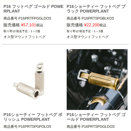
P16 フットペグ ゴールド POWE
P16ショーティー フットペグ ブ
RPLANT
ラック POWERPLANT
商品番号
P16PRTFPGGLDOS

商品番号
P16PRTSPGBLKOS

9NE：027081

9NE：027111

販売価格
¥
57,101
販売価格
¥
22,200
税込
税込
1～2週
1～3週
オス型マウントフットペグ
オス型マウントフットペグ
※XL1200X、XL1200CB、XL1200V
※XL1200X、XL1200CB、XL1200V
には、ステップ・コンバージョンキ
には、ステップ・コンバージョンキ
ット （1622-0474、1622-0475等）
ット （1622-0474、1622-0475等）
が必要
が必要
POWERPLANT MOTORCYCLE（パワ
POWERPLANT MOTORCYCLE（パワ
ープラントモーターサイクル）
ープラントモーターサイクル）
P16ショーティー フットペグ ポ
P16ショーティー フットペグ ゴ
リッシュ POWERPLANT
ールド POWERPLANT
商品番号
P16PRTSPGPOLOS

商品番号
P16PRTSPGGLDOS
