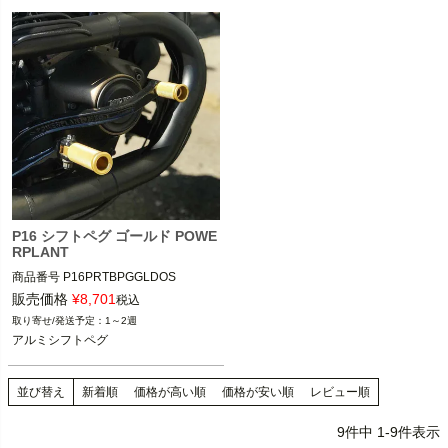
ツーリング

ツーリング

POWERPLANT MOTORCYCLE（パワ
POWERPLANT MOTORCYCLE（パワ
ープラントモーターサイクル）
ープラントモーターサイクル）
P16 シフトペグ ゴールド POWE
RPLANT
商品番号
P16PRTBPGGLDOS

9NE：027062

販売価格
¥
8,701
税込
1～2週
スポーツスター

アルミシフトペグ
ダイナ

ソフテイル

ツーリング

並び替え
新着順
価格が高い順
価格が安い順
レビュー順
POWERPLANT MOTORCYCLE（パワ
9
件中
1
-
9
件表示
ープラントモーターサイクル）