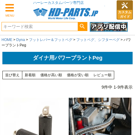
カスタム
MENU
ガイド
HOME
Dyna
フットレバー＆フットペグ
フットペグ、シフターペグ
パワ
ープラントPeg
ダイナ用パワープラントPeg
並び替え
新着順
価格が高い順
価格が安い順
レビュー順
9
件中
1
-
9
件表示