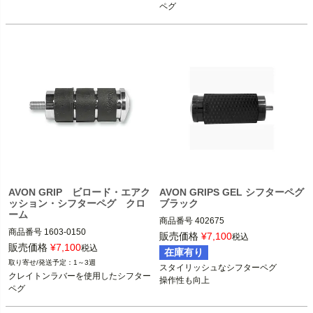
AVON（エイボン）
ペグ
AVON GRIP ビロード・エアク
AVON GRIPS GEL シフターペグ
ッション・シフターペグ クロ
ブラック
ーム
商品番号
402675

商品番号
1603-0150

M型番：SP-GEL-70-ANO

販売価格
¥
7,100
税込
2HD： 40-4314C 

販売価格
¥
7,100
税込
在庫有り
ハーレーダビッドソン全車種

1～3週
スタイリッシュなシフターペグ

全車種

クレイトンラバーを使用したシフター
操作性も向上
AVON GRIPS(エイボン グリップ)
ペグ
AVON（エイボン）