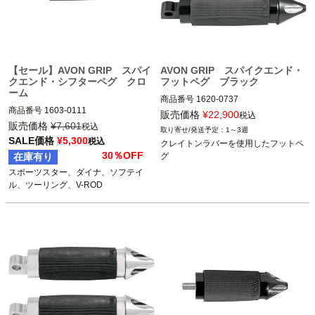
【セール】AVON GRIP スパイ
AVON GRIP スパイクエンド・
クエンド・シフターペグ クロ
フットペグ ブラック
ーム
商品番号
1620-0737

商品番号
1603-0111

販売価格
¥
22,900
税込
1986～2024 ツーリング
販売価格
¥
7,601
税込
1～3週
スポーツスター、ダイナ、ソフテイ
※フットペグ装着車
SALE価格
¥
5,300
税込
クレイトンラバーを使用したフットペ
ル、ツーリング、V-ROD

1986～2017 ソフテイル

30％OFF
在庫有り
グ
1986～2017 ダイナ

スポーツスター、ダイナ、ソフテイ
AVON（エイボン）
1986～2021 スポーツスター

ル、ツーリング、V-ROD
AVON（エイボン）