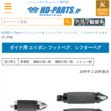
カスタム
MENU
ガイド
HOME
Dyna
フットレバー＆フットペグ
フットペグ、シフターペグ
エイ
ボンPeg
ダイナ用 エイボン フットペグ、シフターペグ
並び替え
新着順
価格が高い順
価格が安い順
レビュー順
20
件中
1
-
20
件表示