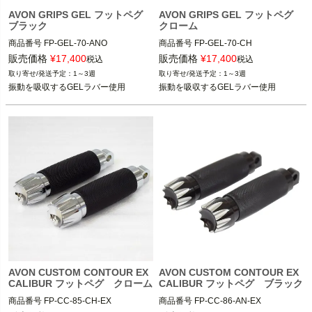
AVON GRIPS GEL フットペグ
AVON GRIPS GEL フットペグ
ブラック
クローム
商品番号
FP-GEL-70-ANO

商品番号
FP-GEL-70-CH

M型番：FP-GEL-70-ANO

M型番：FP-GEL-70-CH

販売価格
¥
17,400
販売価格
¥
17,400
税込
税込
3OT:1620-1177

３OT:1620-1178

1～3週
1～3週
２BC:402673

２BC:402672

振動を吸収するGELラバー使用
1986～2024 ツーリング 
1986～2024 ツーリング 
※フットペグ装着車
※フットペグ装着車
1986～2017 ソフテイル

1986～2017 ソフテイル

1986～2017 ダイナ

1986～2017 ダイナ

1986～2021 スポーツスター

1986～2021 スポーツスター

AVON GRIPS(エイボン グリップ)
AVON GRIPS(エイボン グリップ)
AVON CUSTOM CONTOUR EX
AVON CUSTOM CONTOUR EX
CALIBUR フットペグ クローム
CALIBUR フットペグ ブラック
商品番号
FP-CC-85-CH-EX

商品番号
FP-CC-86-AN-EX
