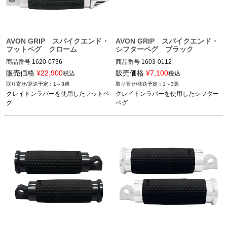
AVON GRIP スパイクエンド・
AVON GRIP スパイクエンド・
フットペグ クローム
シフターペグ ブラック
商品番号
1620-0736

商品番号
1603-0112

販売価格
¥
22,900
販売価格
¥
7,100
税込
税込
1986～2024 ツーリング
全車種

1～3週
1～3週
※フットペグ装着車
クレイトンラバーを使用したフットペ
クレイトンラバーを使用したシフター
1986～2017 ソフテイル

AVON（エイボン）
グ
ペグ
1986～2017 ダイナ

1986～2021 スポーツスター

AVON（エイボン）