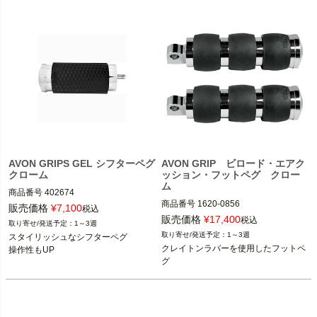
AVON GRIPS GEL シフターペグ
AVON GRIP ビロード・エアク
クローム
ッション・フットペグ クロー
ム
商品番号
402674

商品番号
1620-0856

M型番：SP-GEL-70-CH

販売価格
¥
7,100
税込
販売価格
¥
17,400
税込
1～3週
1986～2024 ツーリング
ハーレーダビッドソン全車種

1～3週
スタイリッシュなシフターペグ

※フットペグ装着車
クレイトンラバーを使用したフットペ
操作性もUP
1986～2017 ソフテイル

AVON GRIPS(エイボン グリップ)
グ
1986～2017 ダイナ

1986～2021 スポーツスター

AVON（エイボン）