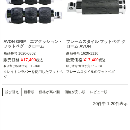
AVON GRIP エアクッション・
フレームスタイル フットペグ ク
フットペグ クローム
ローム AVON
商品番号
1620-0802

商品番号
1620-1116

M型番：FP-FLA-80

販売価格
¥
17,400
販売価格
¥
17,400
税込
税込
1986～2024 ツーリング
1～3週
1～3週
※フットペグ装着車
1986～2024 ツーリング 
クレイトンラバーを使用したフットペ
1986～2017 ソフテイル

※フットペグ装着車
グ
1986～2017 ダイナ

1986～2017 ソフテイル
1986～2021 スポーツスター

並び替え
新着順
価格が高い順
価格が安い順
レビュー順
AVON（エイボン）
20
件中
1
-
20
件表示